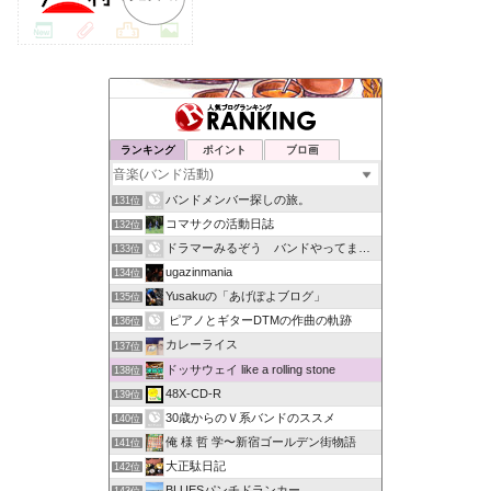
ランキング
ポイント
ブロ画
バンドメンバー探しの旅。
131位
コマサクの活動日誌
132位
ドラマーみるぞう バンドやってまするぅ
133位
ugazinmania
134位
Yusakuの「あげぽよブログ」
135位
ピアノとギターDTMの作曲の軌跡
136位
カレーライス
137位
ドッサウェイ like a rolling stone
138位
48X-CD-R
139位
30歳からのＶ系バンドのススメ
140位
俺 様 哲 学〜新宿ゴールデン街物語
141位
大正駄日記
142位
BLUESパンチドランカー