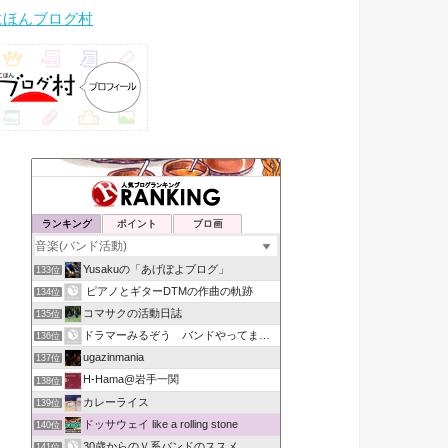
にほんブログ村
ランキング
ポイント
ブロ画
Yusakuの「あげぽよブログ」
133位
ピアノとギターDTMの作曲の軌跡
134位
コマサクの活動日誌
135位
ドラマーみるぞう バンドやってまするぅ
136位
ugazinmania
137位
H-Hama@岩手一関
138位
カレーライス
139位
ドッサウェイ like a rolling stone
140位
30歳からのＶ系バンドのススメ
141位