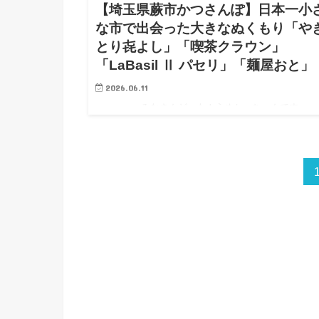
【埼玉県蕨市かつさんぽ】日本一小
な市で出会った大きなぬくもり「や
とり㐂よし」「喫茶クラウン」
「LaBasil Ⅱ パセリ」「麺屋おと」
2026.06.11
みなさんどーも！うめかっちゃんです。 
は埼玉県蕨市をぶらりかつさんぽ。 日本一小さな市
歩…