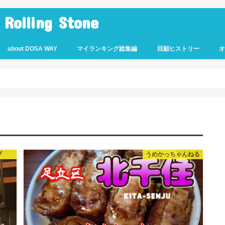
lling Stone
about DOSA WAY
マイランキング総集編
回顧ヒストリー
ブ
うめかっちゃんねる