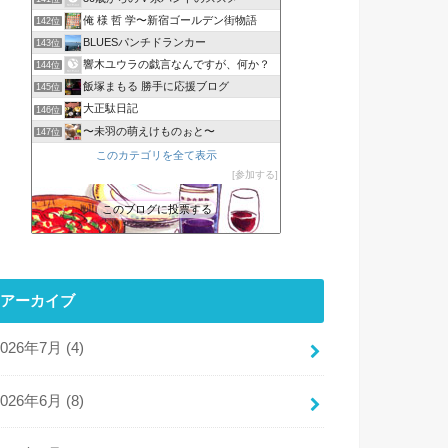
俺 様 哲 学〜新宿ゴールデン街物語
142位
BLUESパンチドランカー
143位
響木ユウラの戯言なんですが、何か？
144位
飯塚まもる 勝手に応援ブログ
145位
大正駄日記
146位
〜未羽の萌えけものぉと〜
147位
このカテゴリを全て表示
参加する
このブログに投票する
アーカイブ
2026年7月 (4)
2026年6月 (8)