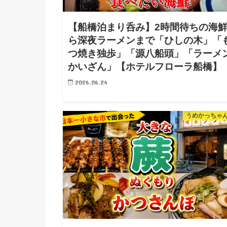
【船橋泊まり呑み】2時間待ちの海
ら深夜ラーメンまで「ひしの木」「
つ焼き独歩」「源八船頭」「ラーメ
かいざん」【ホテルフローラ船橋】
2026.06.24
みなさんどーも！うめかっちゃんです。 今
は船橋で泊まり呑み！ 2時間待ちの行列を乗り越え 
うめかっちゃ
ての船橋市場…