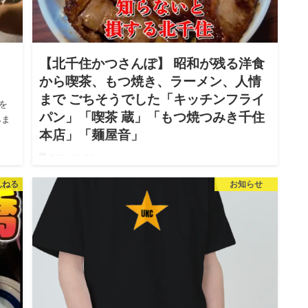
【北千住かつさんぽ】 昭和が残る洋食
から喫茶、もつ焼き、ラーメン、人情
まで ごちそうでした「キッチンフライ
を
パン」「喫茶 蔵」「もつ焼つみき千住
みま
本店」「麺屋音」
2026.06.29
みなさんどーも！うめかっちゃんです。 今回
んねる
お知らせ
は5度目の東京都足立区北千住で、行った事ないお店ばか
り巡る「北千住…