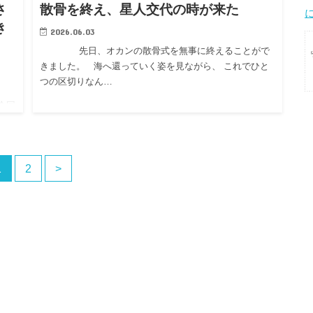
さ
散骨を終え、星人交代の時が来た
き
2026.06.03
先日、オカンの散骨式を無事に終えることがで
きました。 海へ還っていく姿を見ながら、 これでひと
つの区切りなん…
今回
を
1
2
>