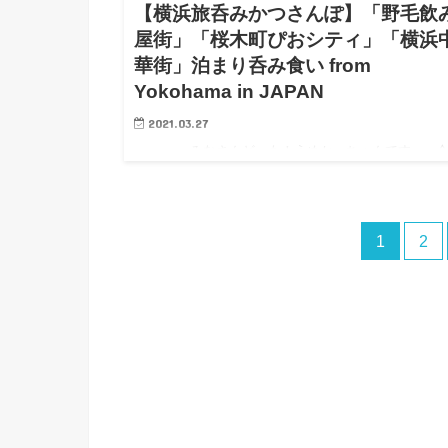
【横浜旅呑みかつさんぽ】「野毛飲
屋街」「桜木町ぴおシティ」「横浜
華街」泊まり呑み食い from
Yokohama in JAPAN
2021.03.27
みなさんどーも！うめかっちゃんです。 今
のかつさんぽは、久しぶりの旅呑み！ 神奈川県 横浜
市 へ行ってまい…
1
2