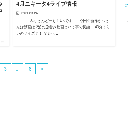
み
4月ニキータ4ライブ情報
中
2021.03.26
みなさんどーも！UKです。 今回の新作かつさ
んぽ動画は 2泊の旅呑み動画という事で長編、 40分くら
いのサイズ？！ なるべ…
回
3
…
6
>