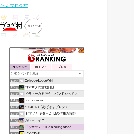
にほんブログ村
ランキング
ポイント
ブロ画
Epilogue/LogueWiki
128位
コマサクの活動日誌
129位
ドラマーみるぞう バンドやってまするぅ
130位
ugazinmania
131位
Yusakuの「あげぽよブログ」
132位
ピアノとギターDTMの作曲の軌跡
133位
カレーライス
134位
ドッサウェイ like a rolling stone
135位
48X-CD-R
136位