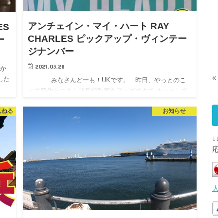
アンチェイン・マイ・ハート RAY
ES
CHARLES ピックアップ・ヴィンテー
ー
ジナンバー
2021.03.28
か
«
した
みなさんどーも！UKです。 昨日、やっとのこ
とで新作かつさんぽ長編動画をアップできて ホッとして
います。。 …
んねる
お知らせ