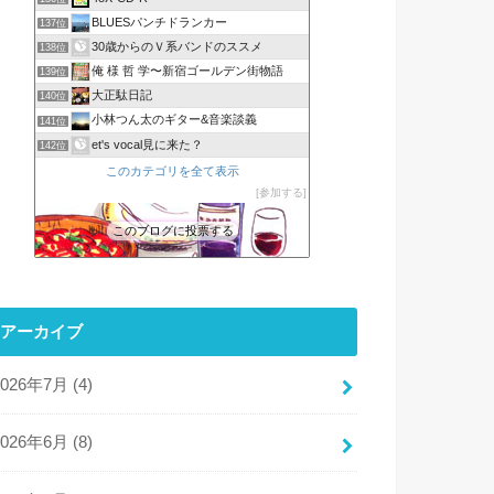
BLUESパンチドランカー
137位
30歳からのＶ系バンドのススメ
138位
俺 様 哲 学〜新宿ゴールデン街物語
139位
大正駄日記
140位
小林つん太のギター&音楽談義
141位
et's vocal見に来た？
142位
このカテゴリを全て表示
参加する
このブログに投票する
アーカイブ
2026年7月 (4)
2026年6月 (8)