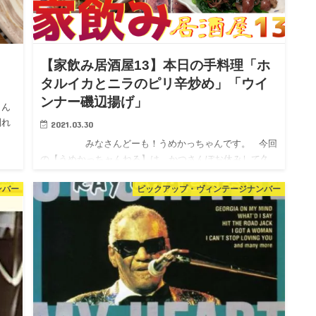
【家飲み居酒屋13】本日の手料理「ホ
タルイカとニラのピリ辛炒め」「ウイ
ンナー磯辺揚げ」
さん
別れ
2021.03.30
みなさんどーも！うめかっちゃんです。 今回
の【うめかっちャんねる】は、かつさんぽお休みして久
し…
ンバー
ピックアップ・ヴィンテージナンバー