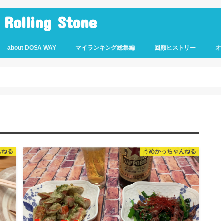
lling Stone
about DOSA WAY
マイランキング総集編
回顧ヒストリー
んねる
うめかっちゃんねる