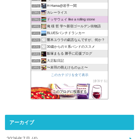
H-Hama@岩手一関
137位
カレーライス
138位
ドッサウェイ like a rolling stone
139位
俺 様 哲 学〜新宿ゴールデン街物語
140位
BLUESパンチドランカー
141位
響木ユウラの戯言なんですが、何か？
142位
30歳からのＶ系バンドのススメ
143位
飯塚まもる 勝手に応援ブログ
144位
大正駄日記
145位
〜未羽の萌えけものぉと〜
146位
このカテゴリを全て表示
参加する
このブログに投票する
アーカイブ
2026年7月 (4)