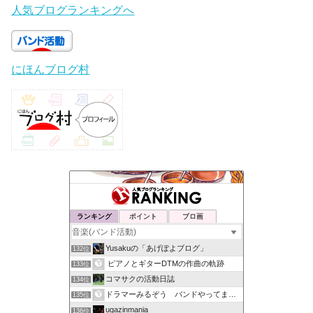
人気ブログランキングへ
にほんブログ村
ランキング
ポイント
ブロ画
Yusakuの「あげぽよブログ」
132位
ピアノとギターDTMの作曲の軌跡
133位
コマサクの活動日誌
134位
ドラマーみるぞう バンドやってまするぅ
135位
ugazinmania
136位