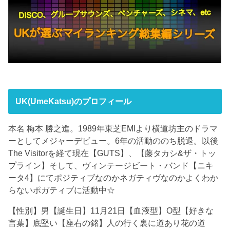
UK(UmeKatsu)のプロフィール
本名 梅本 勝之進。1989年東芝EMIより横道坊主のドラマ
ーとしてメジャーデビュー。6年の活動ののち脱退。以後
The Visitorを経て現在【GUTS】、【藤タカシ&ザ・トッ
プライン】そして、ヴィンテージビート・バンド【ニキ
ータ4】にてポジティブなのかネガティヴなのかよくわか
らないポガティブに活動中☆
【性別】男【誕生日】11月21日【血液型】O型【好きな
言葉】底堅い【座右の銘】人の行く裏に道あり花の道