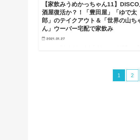
【家飲みうめかっちゃん11】DISCO
酒屋復活か？！「豊田屋」「ゆで太
郎」のテイクアウト＆「世界の山ち
ん」ウーバー宅配で家飲み
2021.01.27
みなさんどーも！うめかっちゃんです。 今
は「テイクアウト家飲み」！ ア〜ンド、ウーバーイ
宅配呑み食い！…
1
2