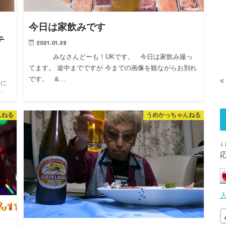
今日は家飲みです
テ
2021.01.28
みなさんどーも！UKです。 今日は家飲み撮っ
てます。 途中までですが 今までの画像を観ながらお別れ
です。 &…
«
に
で…
んねる
うめかっちゃんねる