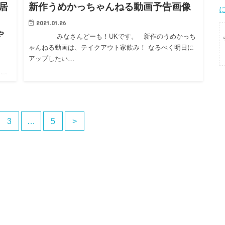
居
新作うめかっちゃんねる動画予告画像
2021.01.26
ゃ
みなさんどーも！UKです。 新作のうめかっち
ゃんねる動画は、テイクアウト家飲み！ なるべく明日に
アップしたい…
回
ーツ
3
…
5
>