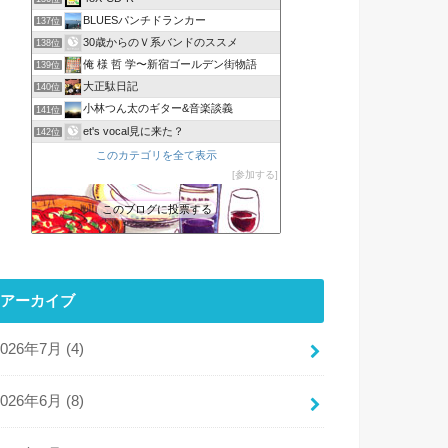
BLUESパンチドランカー
137位
30歳からのＶ系バンドのススメ
138位
俺 様 哲 学〜新宿ゴールデン街物語
139位
大正駄日記
140位
小林つん太のギター&音楽談義
141位
et's vocal見に来た？
142位
このカテゴリを全て表示
参加する
このブログに投票する
アーカイブ
2026年7月 (4)
2026年6月 (8)