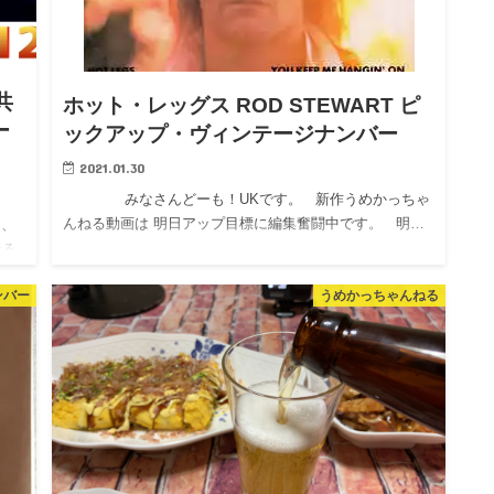
共
ホット・レッグス ROD STEWART ピ
ー
ックアップ・ヴィンテージナンバー
2021.01.30
みなさんどーも！UKです。 新作うめかっちゃ
んねる動画は 明日アップ目標に編集奮闘中です。 明…
、
なる
ンバー
うめかっちゃんねる