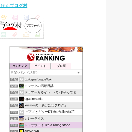
にほんブログ村
ランキング
ポイント
ブロ画
Epilogue/LogueWiki
128位
コマサクの活動日誌
129位
ドラマーみるぞう バンドやってまするぅ
130位
ugazinmania
131位
Yusakuの「あげぽよブログ」
132位
ピアノとギターDTMの作曲の軌跡
133位
カレーライス
134位
ドッサウェイ like a rolling stone
135位
48X-CD-R
136位