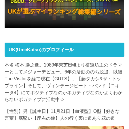
UK(UmeKatsu)のプロフィール
本名 梅本 勝之進。1989年東芝EMIより横道坊主のドラマ
ーとしてメジャーデビュー。6年の活動ののち脱退。以後
The Visitorを経て現在【GUTS】、【藤タカシ&ザ・トッ
プライン】そして、ヴィンテージビート・バンド【ニキ
ータ4】にてポジティブなのかネガティヴなのかよくわか
らないポガティブに活動中☆
【性別】男【誕生日】11月21日【血液型】O型【好きな
言葉】底堅い【座右の銘】人の行く裏に道あり花の道