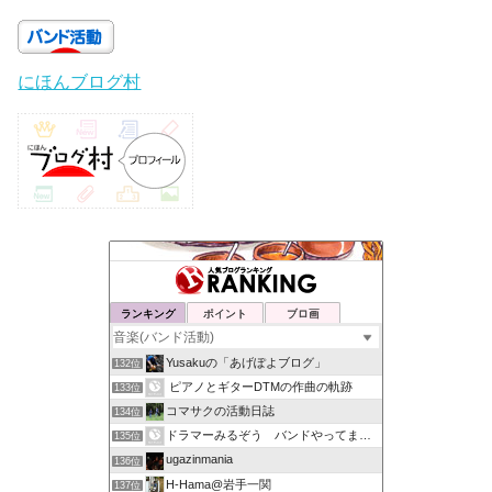
にほんブログ村
ランキング
ポイント
ブロ画
Yusakuの「あげぽよブログ」
132位
ピアノとギターDTMの作曲の軌跡
133位
コマサクの活動日誌
134位
ドラマーみるぞう バンドやってまするぅ
135位
ugazinmania
136位
H-Hama@岩手一関
137位