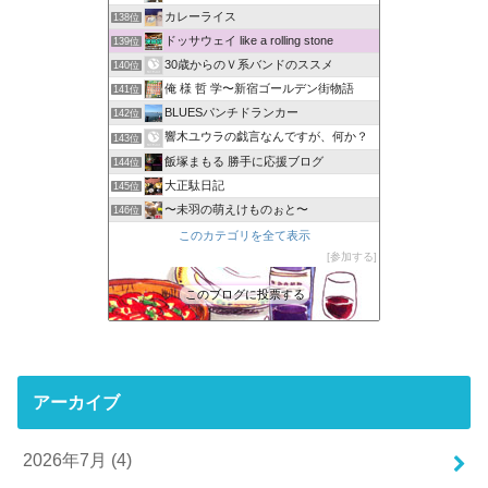
カレーライス
138位
ドッサウェイ like a rolling stone
139位
30歳からのＶ系バンドのススメ
140位
俺 様 哲 学〜新宿ゴールデン街物語
141位
BLUESパンチドランカー
142位
響木ユウラの戯言なんですが、何か？
143位
飯塚まもる 勝手に応援ブログ
144位
大正駄日記
145位
〜未羽の萌えけものぉと〜
146位
このカテゴリを全て表示
参加する
このブログに投票する
アーカイブ
2026年7月 (4)