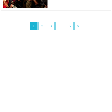
1
2
3
…
5
>