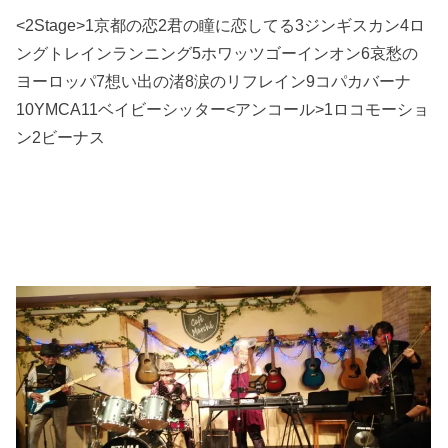
<2Stage>1
京都の恋
2
君の瞳に恋してる
3
ジンギスカン
4
ロ
ングトレインランニング
5
ホワッツゴーインオン
6
哀愁の
ヨーロッパ
7
想い出の渚
8
涙のリフレイン
9
コパカバーナ
10YMCA11
ベイビーシッター
<
アンコール
>1
ロコモーショ
ン
2
ビーナス