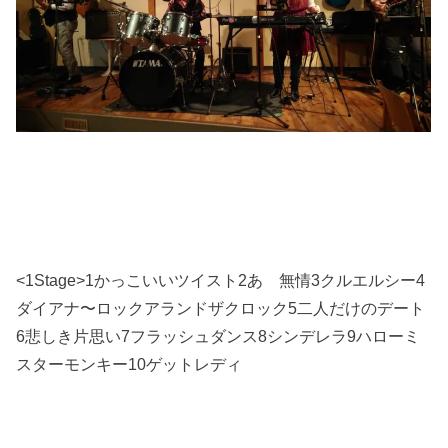
<1Stage>1
かっこいいツイスト
2
あゝ無情
3
クルエルシー
4
ダイアナ〜ロックアランドザクロック
5
二人だけのデート
6
悲しき片思い
7
フラッシュダンス
8
シンデレラ
9
ハローミ
スターモンキー
10
ゲットレディ