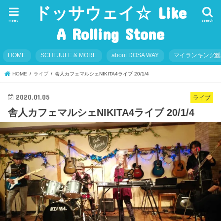
ドッサウェイ☆ Like
menu
search
A Rolling Stone
HOME
SCHEJULE & MORE
about DOSA WAY
マイランキング
HOME
ライブ
舎人カフェマルシェNIKITA4ライブ 20/1/4
2020.01.05
ライブ
舎人カフェマルシェNIKITA4ライブ 20/1/4