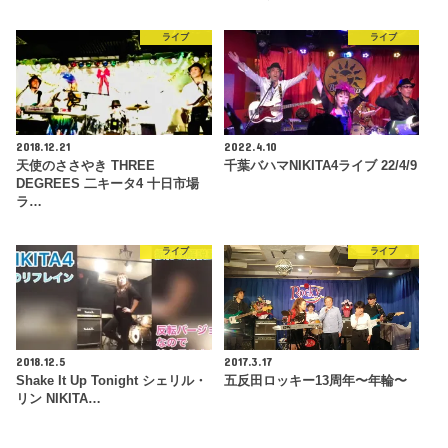
ライブ
ライブ
2018.12.21
2022.4.10
天使のささやき THREE
千葉バハマNIKITA4ライブ 22/4/9
DEGREES 二キータ4 十日市場
ラ…
ライブ
ライブ
2018.12.5
2017.3.17
Shake It Up Tonight シェリル・
五反田ロッキー13周年〜年輪〜
リン NIKITA…