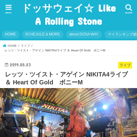
ドッサウェイ☆ Like
menu
search
A Rolling Stone
HOME
SCHEJULE & MORE
about DOSA WAY
マイランキング
HOME
ライブ
レッツ・ツイスト・アゲイン NIKITA4ライブ ＆ Heart Of Gold ボニーM
2019.05.23
ライブ
レッツ・ツイスト・アゲイン NIKITA4ライブ
＆ Heart Of Gold ボニーM