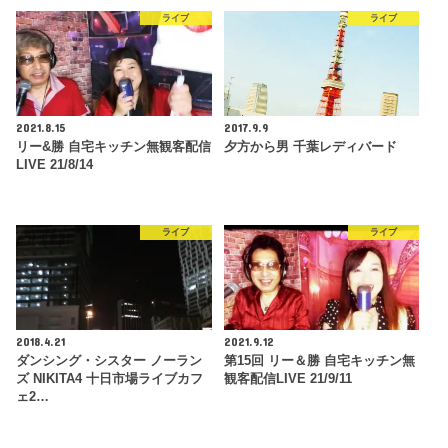
ライブ
ライブ
2021.8.15
2017.9.9
リー&勝 自宅キッチン無観客配信
夕方から男 千葉レディバード
LIVE 21/8/14
ライブ
ライブ
2018.4.21
2021.9.12
ダンシング・シスター ノーラン
第15回 リー＆勝 自宅キッチン無
ズ NIKITA4 十日市場ライブカフ
観客配信LIVE 21/9/11
ェ2…