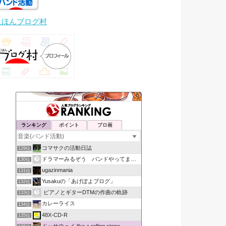
にほんブログ村
ランキング
ポイント
ブロ画
コマサクの活動日誌
129位
ドラマーみるぞう バンドやってまするぅ
130位
ugazinmania
131位
Yusakuの「あげぽよブログ」
132位
ピアノとギターDTMの作曲の軌跡
133位
カレーライス
134位
48X-CD-R
135位
ドッサウェイ like a rolling stone