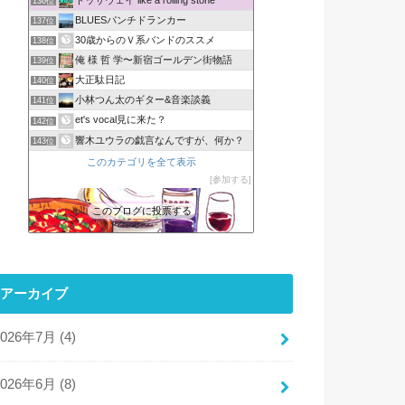
136位
BLUESパンチドランカー
137位
30歳からのＶ系バンドのススメ
138位
俺 様 哲 学〜新宿ゴールデン街物語
139位
大正駄日記
140位
小林つん太のギター&音楽談義
141位
et's vocal見に来た？
142位
響木ユウラの戯言なんですが、何か？
143位
このカテゴリを全て表示
参加する
このブログに投票する
アーカイブ
2026年7月 (4)
2026年6月 (8)