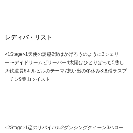
レディバ・リスト
<1Stage>1天使の誘惑2愛はかげろうのように3シェリ
ー〜デイドリームビリーバー4太陽はひとりぼっち5悲し
き鉄道員6キルビルのテーマ7想い出の冬休み8怪僧ラスプ
ーチン9葉山ツイスト
<2Stage>1恋のサバイバル2ダンシングクイーン3ハロー