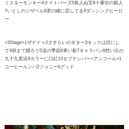
ミスターモンキー4ナイトバーズ5島人ぬ宝6十番街の殺人
7いとしのジザベル8君の瞳に恋してる9ダンシングヒーロ
ー
<3Stage>1ザナドゥ2さすらいのギター3キッスは目にし
て4朝まで踊ろう5涙の季節6青い影7キャラバン8想い出の
九十九里浜9カラーに口紅10セプテンバー<アンコール>1
コーヒールンバ2ジョニーbグッド