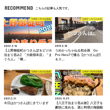
RECOMMEND
こちらの記事も人気です。
うめかっちゃんねる
うめかっちゃんねる
2022.2.16
2019.2.18
【上野御徒町かつさんぽ＆ビジホ
うめかっちゃねる初企画 Go
泊まり呑み】「大統領本店」「ま
Pro Hero7で撮る【かつさんぽ】
ぐろ人」「樽…
＆ス…
うめかっちゃんねる
うめかっちゃんねる
2021.3.31
2025.11.29
今日はかつさんぽにきています
【八王子泊まり呑み旅】八王子を
豪快に攻める、酒と料理の海賊船