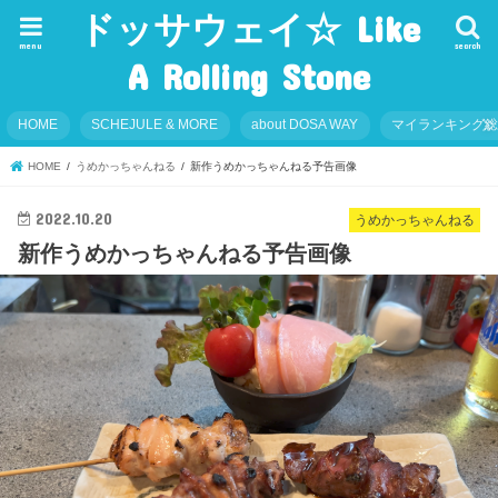
ドッサウェイ☆ Like
menu
search
A Rolling Stone
HOME
SCHEJULE & MORE
about DOSA WAY
マイランキング
HOME
うめかっちゃんねる
新作うめかっちゃんねる予告画像
2022.10.20
うめかっちゃんねる
新作うめかっちゃんねる予告画像