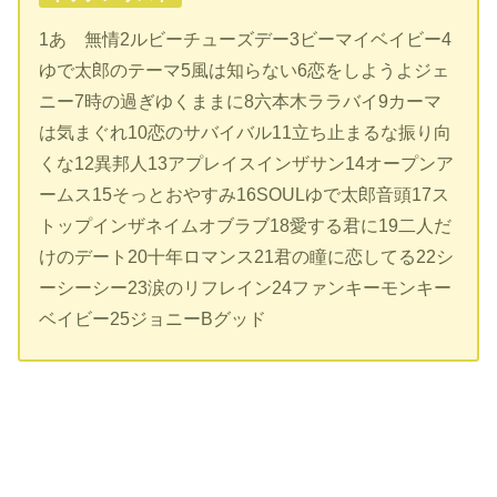
1あゝ無情2ルビーチューズデー3ビーマイベイビー4
ゆで太郎のテーマ5風は知らない6恋をしようよジェ
ニー7時の過ぎゆくままに8六本木ララバイ9カーマ
は気まぐれ10恋のサバイバル11立ち止まるな振り向
くな12異邦人13アプレイスインザサン
14
オープンア
ームス
15
そっとおやすみ
16SOUL
ゆで太郎音頭
17
ス
トップインザネイムオブラブ
18
愛する君に
19
二人だ
けのデート
20
十年ロマンス
21
君の瞳に恋してる
22
シ
ーシーシー
23
涙のリフレイン
24
ファンキーモンキー
ベイビー
25
ジョニー
B
グッド