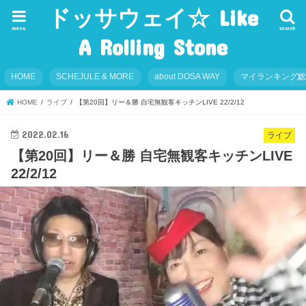
ドッサウェイ☆ Like
menu
search
A Rolling Stone
HOME
SCHEJULE & MORE
about DOSA WAY
マイランキング
HOME
ライブ
【第20回】リー＆勝 自宅無観客キッチンLIVE 22/2/12
2022.02.16
ライブ
【第20回】リー＆勝 自宅無観客キッチンLIVE
22/2/12