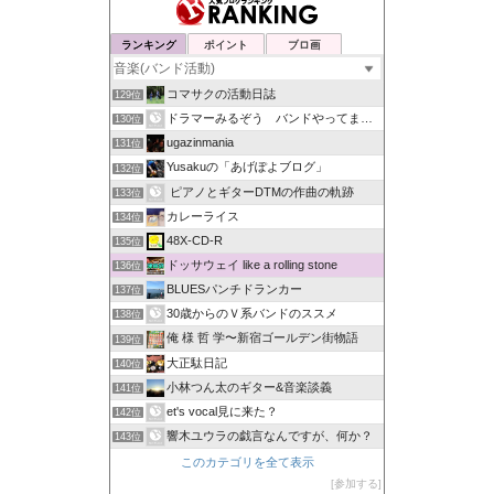
ランキング
ポイント
ブロ画
コマサクの活動日誌
129位
ドラマーみるぞう バンドやってまするぅ
130位
ugazinmania
131位
Yusakuの「あげぽよブログ」
132位
ピアノとギターDTMの作曲の軌跡
133位
カレーライス
134位
48X-CD-R
135位
ドッサウェイ like a rolling stone
136位
BLUESパンチドランカー
137位
30歳からのＶ系バンドのススメ
138位
俺 様 哲 学〜新宿ゴールデン街物語
139位
大正駄日記
140位
小林つん太のギター&音楽談義
141位
et's vocal見に来た？
142位
響木ユウラの戯言なんですが、何か？
143位
このカテゴリを全て表示
参加する