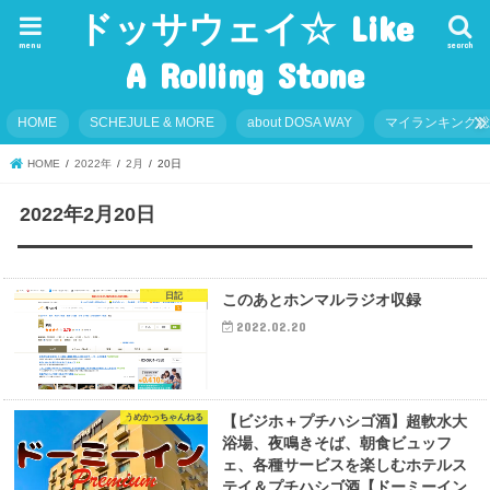
ドッサウェイ☆ Like
menu
search
A Rolling Stone
HOME
SCHEJULE & MORE
about DOSA WAY
マイランキング
HOME
2022年
2月
20日
2022年2月20日
日記
このあとホンマルラジオ収録
2022.02.20
うめかっちゃんねる
【ビジホ＋プチハシゴ酒】超軟水大
浴場、夜鳴きそば、朝食ビュッフ
ェ、各種サービスを楽しむホテルス
テイ＆プチハシゴ酒【ドーミーイン