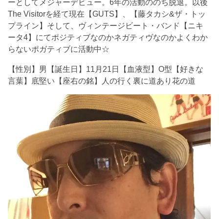
ーとしてメジャーデビュー。6年の活動ののち脱退。以後
The Visitorを経て現在【GUTS】、【藤タカシ&ザ・トッ
プライン】そして、ヴィンテージビート・バンド【ニキ
ータ4】にてポジティブなのかネガティヴなのかよくわか
らないポガティブに活動中☆
【性別】男【誕生日】11月21日【血液型】O型【好きな
言葉】底堅い【座右の銘】人の行く裏に道あり花の道