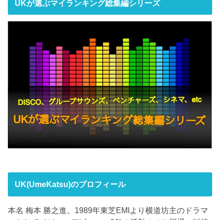
UKが選ぶマイランキング総集編シリーズ
UK(UmeKatsu)のプロフィール
本名 梅本 勝之進。1989年東芝EMIより横道坊主のドラマ