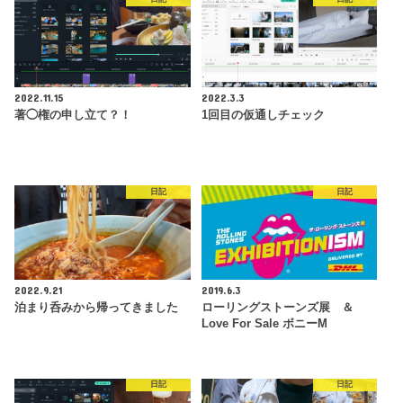
2022.11.15
2022.3.3
著◯権の申し立て？！
1回目の仮通しチェック
日記
日記
2022.9.21
2019.6.3
泊まり呑みから帰ってきました
ローリングストーンズ展 ＆
Love For Sale ボニーM
日記
日記