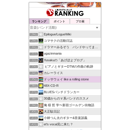
ランキング
ポイント
ブロ画
Epilogue/LogueWiki
128位
コマサクの活動日誌
129位
ドラマーみるぞう バンドやってまするぅ
130位
ugazinmania
131位
Yusakuの「あげぽよブログ」
132位
ピアノとギターDTMの作曲の軌跡
133位
カレーライス
134位
ドッサウェイ like a rolling stone
135位
48X-CD-R
136位
BLUESパンチドランカー
137位
30歳からのＶ系バンドのススメ
138位
俺 様 哲 学〜新宿ゴールデン街物語
139位
大正駄日記
140位
小林つん太のギター&音楽談義
141位
et's vocal見に来た？
142位