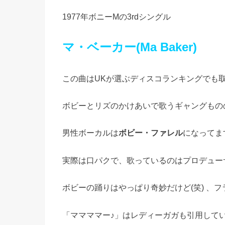
1977年ボニーMの3rdシングル
マ・ベーカー(Ma Baker)
この曲はUKが選ぶディスコランキングでも
ボビーとリズのかけあいで歌うギャングもの
男性ボーカルは
ボビー・ファレル
になってま
実際は口パクで、歌っているのはプロデュー
ボビーの踊りはやっぱり奇妙だけど(笑) 、
「ママママー♪」はレディーガガも引用して