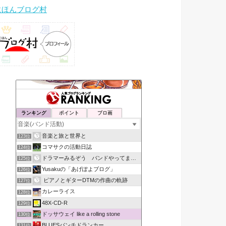
にほんブログ村
ランキング
ポイント
ブロ画
音楽と旅と世界と
123位
コマサクの活動日誌
124位
ドラマーみるぞう バンドやってまするぅ
125位
Yusakuの「あげぽよブログ」
126位
ピアノとギターDTMの作曲の軌跡
127位
カレーライス
128位
48X-CD-R
129位
ドッサウェイ like a rolling stone
130位
BLUESパンチドランカー
131位