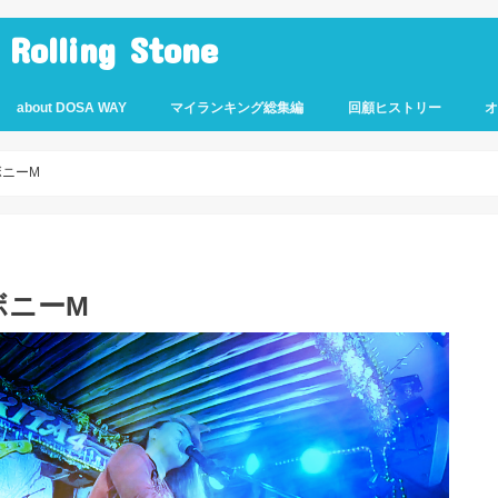
lling Stone
about DOSA WAY
マイランキング総集編
回顧ヒストリー
 ボニーM
 ボニーM