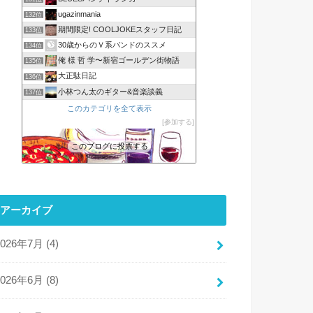
ugazinmania
132位
期間限定! COOLJOKEスタッフ日記
133位
30歳からのＶ系バンドのススメ
134位
俺 様 哲 学〜新宿ゴールデン街物語
135位
大正駄日記
136位
小林つん太のギター&音楽談義
137位
このカテゴリを全て表示
参加する
このブログに投票する
アーカイブ
2026年7月 (4)
2026年6月 (8)