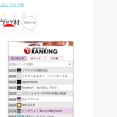
にほんブログ村
ランキング
ポイント
ブロ画
コマサクの活動日誌
129位
ドラマーみるぞう バンドやってまするぅ
130位
ugazinmania
131位
Yusakuの「あげぽよブログ」
132位
ピアノとギターDTMの作曲の軌跡
133位
カレーライス
134位
48X-CD-R
135位
ドッサウェイ like a rolling stone
136位
BLUESパンチドランカー
137位