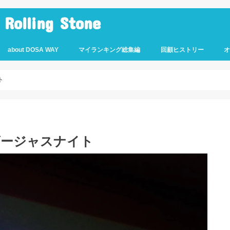
lling Stone
about DOSA WAY
マイランキング総集編
回顧ヒストリー
ト
A ゴージャスナイト