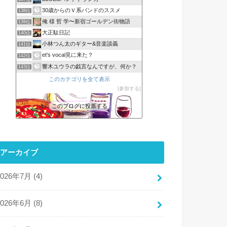
30歳からのＶ系バンドのススメ
138位
俺 様 哲 学〜新宿ゴールデン街物語
139位
大正駄日記
140位
小林つん太のギター&音楽談義
141位
et's vocal見に来た？
142位
響木ユウラの戯言なんですが、何か？
143位
このカテゴリを全て表示
参加する
このブログに投票する
アーカイブ
2026年7月 (4)
2026年6月 (8)