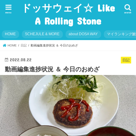
ドッサウェイ☆ Like
menu
search
A Rolling Stone
HOME
SCHEJULE & MORE
about DOSA WAY
マイランキング
HOME
日記
動画編集進捗状況 ＆ 今日のおめざ
2022.08.22
日記
動画編集進捗状況 ＆ 今日のおめざ