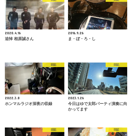
2020.4.16
2016.9.26
追悼 相原誠さん
ま・ぼ・ろ・し
日記
日記
2022.3.8
2023.1.26
ホンマルラジオ深夜の収録
今日はゆで太郎パーティ演奏に向
かってます
日記
日記