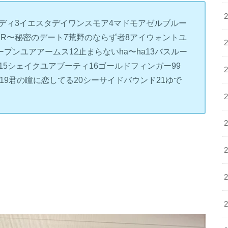
ディ
3
イエスタデイワンスモア
4
マドモアゼルブルー
IR
〜秘密のデート
7
荒野のならず者
8
アイウォントユ
ープンユアアームス
12
止まらない
ha
〜
ha13
バスルー
15
シェイクユアブーティ
16
ゴールドフィンガー
99
19
君の瞳に恋してる
20
シーサイドバウンド
21
ゆで