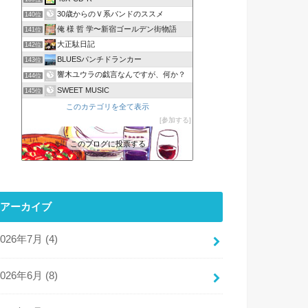
30歳からのＶ系バンドのススメ
140位
俺 様 哲 学〜新宿ゴールデン街物語
141位
大正駄日記
142位
BLUESパンチドランカー
143位
響木ユウラの戯言なんですが、何か？
144位
SWEET MUSIC
145位
このカテゴリを全て表示
参加する
このブログに投票する
アーカイブ
2026年7月 (4)
2026年6月 (8)