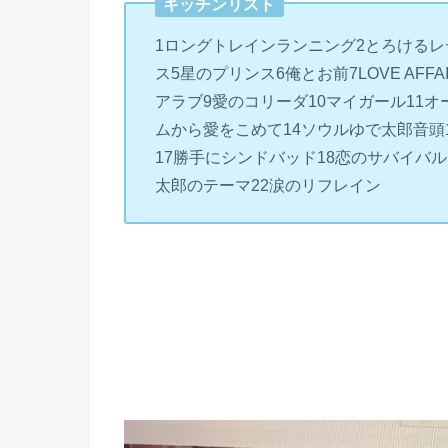
キッチンリスト
1
ロングトレインランニング
2
とろけるレ
ス
5
星のプリンス
6
俺とお前
7LOVE AFFA
アラブ
9
愛のコリーダ
10
マイガール
11
オ
ムから愛をこめて
14
ソウルゆで太郎音頭
17
勝手にシンドバッド
18
恋のサバイバル
太郎のテーマ
22
涙のリフレイン