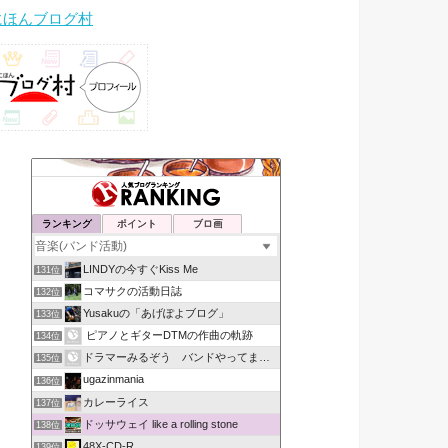
にほんブログ村
ランキング
ポイント
ブロ画
LINDYの今すぐKiss Me
131位
コマサクの活動日誌
132位
Yusakuの「あげぽよブログ」
133位
ピアノとギターDTMの作曲の軌跡
134位
ドラマーみるぞう バンドやってまするぅ
135位
ugazinmania
136位
カレーライス
137位
ドッサウェイ like a rolling stone
138位
48X-CD-R
139位