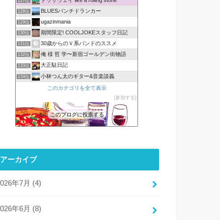
127位
BLUESパンチドランカー
128位
ugazinmania
129位
期間限定! COOLJOKEスタッフ日記
130位
30歳からのＶ系バンドのススメ
131位
俺 様 哲 学〜新宿ゴールデン街物語
132位
大正駄日記
133位
小林つん太のギター&音楽談義
134位
このカテゴリを全て表示
参加する
このブログに投票する
アーカイブ
2026年7月 (4)
2026年6月 (8)