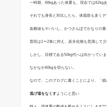
一時期、68kgあった体重も、現在では62k
それでも身長と対比したら、体脂肪も多くデブ
血糖値もヤバいし、かつさんぽでかなりの量
普段は1〜2食に抑え、炭水化物も意識して
しかし、目標である50kg代へは向かってい
なかなか60kgを切らない..
なので、このブログに書くことにより、「鏡
逃げ場をなくす
ようにと思い
時々、現体重の数値を載せるようにします^^;