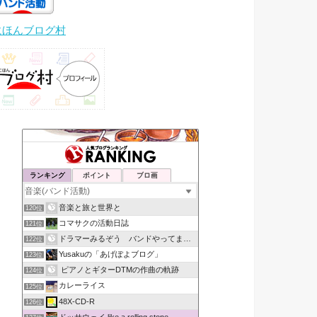
にほんブログ村
ランキング
ポイント
ブロ画
音楽と旅と世界と
120位
コマサクの活動日誌
121位
ドラマーみるぞう バンドやってまするぅ
122位
Yusakuの「あげぽよブログ」
123位
ピアノとギターDTMの作曲の軌跡
124位
カレーライス
125位
48X-CD-R
126位
ドッサウェイ like a rolling stone