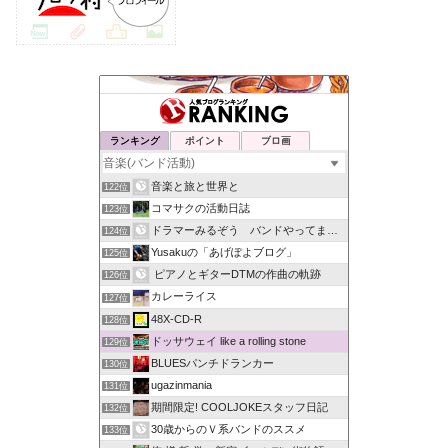
ランキング
ポイント
ブロ画
音楽と旅と世界と
122位
コマサクの活動日誌
123位
ドラマーみるぞう バンドやってまするぅ
124位
Yusakuの「あげぽよブログ」
125位
ピアノとギターDTMの作曲の軌跡
126位
カレーライス
127位
48X-CD-R
128位
ドッサウェイ like a rolling stone
129位
BLUESパンチドランカー
130位
ugazinmania
131位
期間限定! COOLJOKEスタッフ日記
132位
30歳からのＶ系バンドのススメ
133位