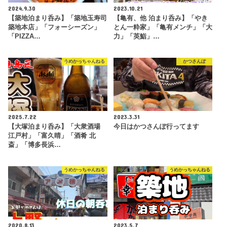
2024.9.30
2023.10.21
【築地泊まり呑み】「築地玉寿司
【亀有、他 泊まり呑み】「やき
築地本店」「フォーシーズン」
とん一粋家」「亀有メンチ」「大
「PIZZA…
力」「英鮨」…
うめかっちゃんねる
かつさんぽ
2025.7.22
2023.3.31
【大塚泊まり呑み】「大衆酒場
今日はかつさんぽ行ってます
江戸村」「富久晴」「酒肴 北
斎」「博多長浜…
うめかっちゃんねる
うめかっちゃんねる
2020.8.13
2023.5.7