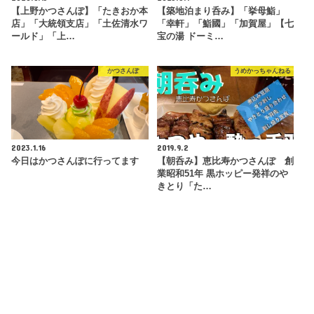
【上野かつさんぽ】「たきおか本
【築地泊まり呑み】「挙母鮨」
店」「大統領支店」「土佐清水ワ
「幸軒」「鮨國」「加賀屋」【七
ールド」「上…
宝の湯 ドーミ…
かつさんぽ
うめかっちゃんねる
2023.1.16
2019.9.2
今日はかつさんぽに行ってます
【朝呑み】恵比寿かつさんぽ 創
業昭和51年 黒ホッピー発祥のや
きとり「た…