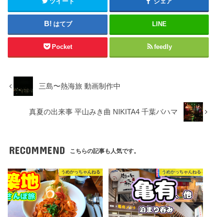
ツイート
シェア
はてブ
LINE
Pocket
feedly
三島〜熱海旅 動画制作中
真夏の出来事 平山みき曲 NIKITA4 千葉バハマ
RECOMMEND
こちらの記事も人気です。
うめかっちゃんねる
うめかっちゃんねる