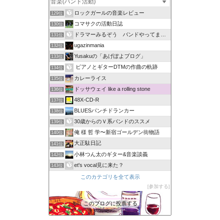
ロックガールの音楽レビュー
129位
コマサクの活動日誌
130位
ドラマーみるぞう バンドやってまするぅ
131位
ugazinmania
132位
Yusakuの「あげぽよブログ」
133位
ピアノとギターDTMの作曲の軌跡
134位
カレーライス
135位
ドッサウェイ like a rolling stone
136位
48X-CD-R
137位
BLUESパンチドランカー
138位
30歳からのＶ系バンドのススメ
139位
俺 様 哲 学〜新宿ゴールデン街物語
140位
大正駄日記
141位
小林つん太のギター&音楽談義
142位
et's vocal見に来た？
143位
このカテゴリを全て表示
参加する
このブログに投票する