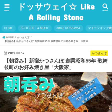
ドッサウェイ☆ Like
menu
search
A Rolling Stone
HOME
SCHEJULE & MORE
about DOSA WAY
マイランキング
HOME
かつさんぽ
【朝呑み】新宿かつさんぽ 創業昭和55年 歌舞伎町のお好み焼き屋「大阪家」
2019.08.14
かつさんぽ
【朝呑み】新宿かつさんぽ 創業昭和55年 歌舞
伎町のお好み焼き屋「大阪家」