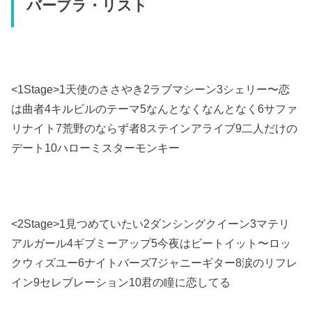
バーブラ・リスト
<1Stage>1天使のささやき2ラブマシーン3シェリー〜恋
は曲者4キルビルのテーマ5なんとなくなんとなく6サファ
リナイト7荒野のならず者8ステインアライブ9二人だけの
デート10ハローミスターモンキー
<2Stage>1見つめていたい2ダンシングクイーン3マテリ
アルガール4ギブミーアップ5今夜はビートイット〜ロッ
クウィズユー6ナイトバーズ7ジャニーギター8涙のリフレ
イン9セレブレーション10君の瞳に恋してる