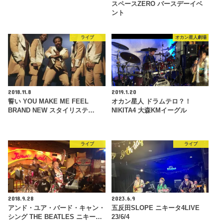
スペースZERO バースデーイベ
ント
ライブ
オカン星人劇場
2018.11.8
2019.1.20
誓い YOU MAKE ME FEEL
オカン星人 ドラムテロ？！
BRAND NEW スタイリステ…
NIKITA4 大森KMイーグル
ライブ
ライブ
2018.9.28
2023.6.9
アンド・ユア・バード・キャン・
五反田SLOPE ニキータ4LIVE
シング THE BEATLES ニキー…
23/6/4