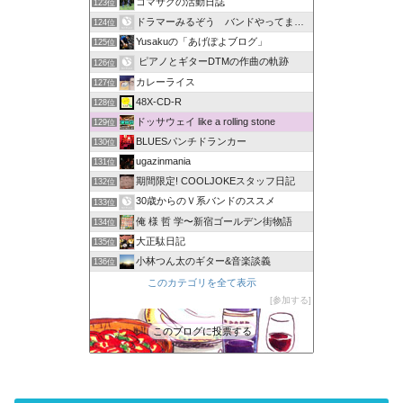
コマサクの活動日誌
123位
ドラマーみるぞう バンドやってまするぅ
124位
Yusakuの「あげぽよブログ」
125位
ピアノとギターDTMの作曲の軌跡
126位
カレーライス
127位
48X-CD-R
128位
ドッサウェイ like a rolling stone
129位
BLUESパンチドランカー
130位
ugazinmania
131位
期間限定! COOLJOKEスタッフ日記
132位
30歳からのＶ系バンドのススメ
133位
俺 様 哲 学〜新宿ゴールデン街物語
134位
大正駄日記
135位
小林つん太のギター&音楽談義
136位
このカテゴリを全て表示
参加する
このブログに投票する