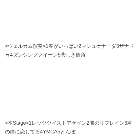
<ウェルカム演奏>1春がいっぱい2マシュケナーダ3ザナド
ゥ4ダンシングクイーン5悲しき街角
<本Stage>1レッツツイストアゲイン2涙のリフレイン3君
の瞳に恋してる4YMCA5とんぼ