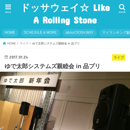
ドッサウェイ☆ Like
menu
search
A Rolling Stone
HOME
SCHEJULE & MORE
about DOSA WAY
マイランキング
HOME
ライブ
ゆで太郎システムズ親睦会 in 品プリ
2017.01.24
ライブ
ゆで太郎システムズ親睦会 in 品プリ