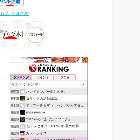
にほんブログ村
ランキング
ポイント
ブロ画
バンドメンバー探しの旅。
132位
コマサクの活動日誌
133位
ドラマーみるぞう バンドやってまするぅ
134位
ugazinmania
135位
Yusakuの「あげぽよブログ」
136位
ピアノとギターDTMの作曲の軌跡
137位
カレーライス
138位
ドッサウェイ like a rolling stone