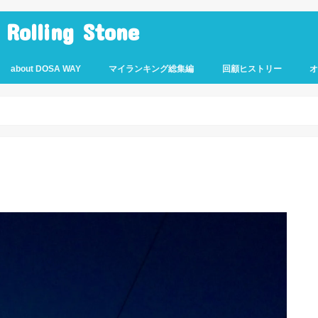
lling Stone
about DOSA WAY
マイランキング総集編
回顧ヒストリー