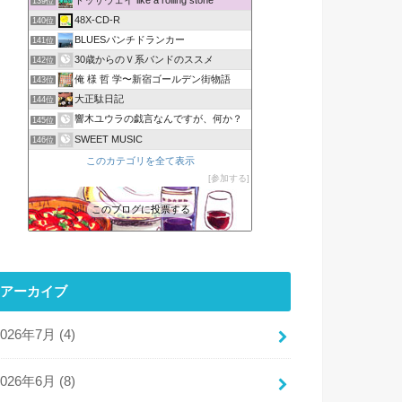
139位
48X-CD-R
140位
BLUESパンチドランカー
141位
30歳からのＶ系バンドのススメ
142位
俺 様 哲 学〜新宿ゴールデン街物語
143位
大正駄日記
144位
響木ユウラの戯言なんですが、何か？
145位
SWEET MUSIC
146位
このカテゴリを全て表示
参加する
このブログに投票する
アーカイブ
2026年7月 (4)
2026年6月 (8)