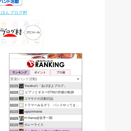
にほんブログ村
ランキング
ポイント
ブロ画
Yusakuの「あげぽよブログ」
132位
ピアノとギターDTMの作曲の軌跡
133位
コマサクの活動日誌
134位
ドラマーみるぞう バンドやってまするぅ
135位
ugazinmania
136位
H-Hama@岩手一関
137位
カレーライス
138位
ドッサウェイ like a rolling stone