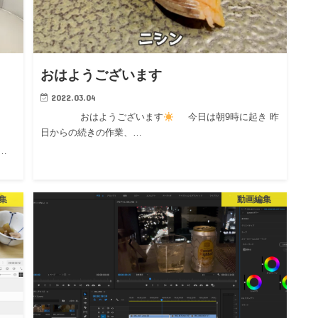
おはようございます
2022.03.04
おはようございます
今日は朝9時に起き 昨
日からの続きの作業、…
！…
集
動画編集