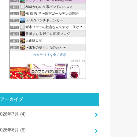
139位
30歳からのＶ系バンドのススメ
140位
俺 様 哲 学〜新宿ゴールデン街物語
141位
BLUESパンチドランカー
142位
響木ユウラの戯言なんですが、何か？
143位
飯塚まもる 勝手に応援ブログ
144位
大正駄日記
145位
〜未羽の萌えけものぉと〜
146位
このカテゴリを全て表示
参加する
このブログに投票する
アーカイブ
2026年7月 (4)
2026年6月 (8)