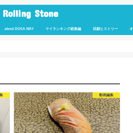
lling Stone
about DOSA WAY
マイランキング総集編
回顧ヒストリー
集
動画編集