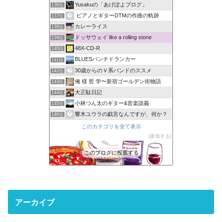
Yusakuの「あげぽよブログ」
136位
ピアノとギターDTMの作曲の軌跡
137位
カレーライス
138位
ドッサウェイ like a rolling stone
139位
48X-CD-R
140位
BLUESパンチドランカー
141位
30歳からのＶ系バンドのススメ
142位
俺 様 哲 学〜新宿ゴールデン街物語
143位
大正駄日記
144位
小林つん太のギター&音楽談義
145位
響木ユウラの戯言なんですが、何か？
146位
このカテゴリを全て表示
参加する
このブログに投票する
アーカイブ