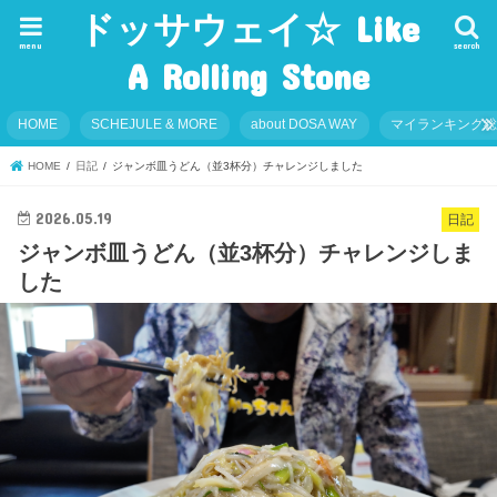
ドッサウェイ☆ Like
menu
search
A Rolling Stone
HOME
SCHEJULE & MORE
about DOSA WAY
マイランキング
HOME
日記
ジャンボ皿うどん（並3杯分）チャレンジしました
2026.05.19
日記
ジャンボ皿うどん（並3杯分）チャレンジしま
した