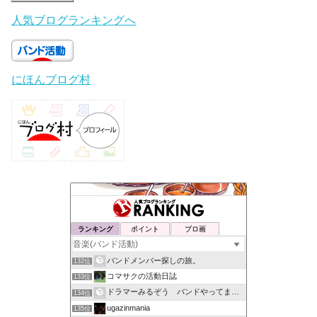
人気ブログランキングへ
にほんブログ村
ランキング
ポイント
ブロ画
バンドメンバー探しの旅。
132位
コマサクの活動日誌
133位
ドラマーみるぞう バンドやってまするぅ
134位
ugazinmania
135位