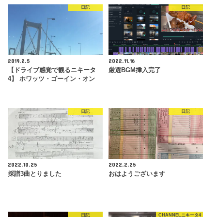
日記
日記
2019.2.5
2022.11.16
【ドライブ感覚で観るニキータ
厳選BGM挿入完了
4】 ホワッツ・ゴーイン・オン
日記
日記
2022.10.25
2022.2.25
採譜3曲とりました
おはようございます
日記
CHANNELニキータ4