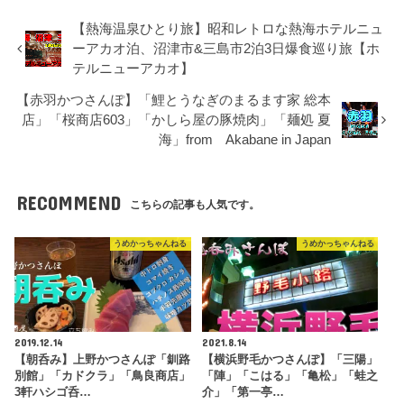
【熱海温泉ひとり旅】昭和レトロな熱海ホテルニュ
ーアカオ泊、沼津市&三島市2泊3日爆食巡り旅【ホ
テルニューアカオ】
【赤羽かつさんぽ】「鯉とうなぎのまるます家 総本
店」「桜商店603」「かしら屋の豚焼肉」「麺処 夏
海」from Akabane in Japan
RECOMMEND
こちらの記事も人気です。
うめかっちゃんねる
うめかっちゃんねる
2019.12.14
2021.8.14
【朝呑み】上野かつさんぽ「釧路
【横浜野毛かつさんぽ】「三陽」
別館」「カドクラ」「鳥良商店」
「陣」「こはる」「亀松」「蛙之
3軒ハシゴ呑…
介」「第一亭…