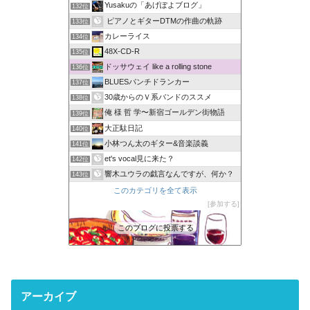
Yusakuの「あげぽよブログ」
132位
ピアノとギターDTMの作曲の軌跡
133位
カレーライス
134位
48X-CD-R
135位
ドッサウェイ like a rolling stone
136位
BLUESパンチドランカー
137位
30歳からのＶ系バンドのススメ
138位
俺 様 哲 学〜新宿ゴールデン街物語
139位
大正駄日記
140位
小林つん太のギター&音楽談義
141位
et's vocal見に来た？
142位
響木ユウラの戯言なんですが、何か？
143位
このカテゴリを全て表示
参加する
このブログに投票する
アーカイブ