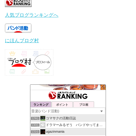
人気ブログランキングへ
にほんブログ村
ランキング
ポイント
ブロ画
コマサクの活動日誌
129位
ドラマーみるぞう バンドやってまするぅ
130位
ugazinmania
131位