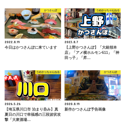
かつさんぽ
うめかっちゃんねる
2022.8.19
2023.8.7
今日はかつさんぽに来ています
【上野かつさんぽ】「大統領本
店」「アメ横ホルモン611」「神
田っ子」「昇…
うめかっちゃんねる
かつさんぽ
2026.5.26
2020.8.19
【埼玉県川口市 泊まり呑み】真
新作かつさんぽ予告画像
夏日の川口で幸福感の三段波状攻
撃「大衆酒場…