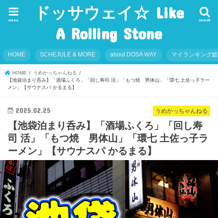
ドッサウェイ☆ Like
menu
search
A Rolling Stone
HOME
SCHEJULE & MORE
about DOSA WAY
マイランキング
HOME
うめかっちゃんねる
【池袋泊まり呑み】「酒場ふくろ」「回し寿司 活」「もつ焼 男体山」「環七 土佐っ子ラー
メン」【サウナスパ かるまる】
2025.02.25
うめかっちゃんねる
【池袋泊まり呑み】「酒場ふくろ」「回し寿
司 活」「もつ焼 男体山」「環七 土佐っ子ラ
ーメン」【サウナスパ かるまる】