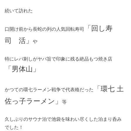
続いて訪れた
「回し寿
口開け前から長蛇の列の人気回転寿司
司 活」
や
特にレバ刺しがヤバ旨で印象に残る絶品もつ焼き店
「男体山」
「環七 土
かつての環七ラーメン戦争で代表格だった
佐っ子ラーメン」
等
久しぶりのサウナ泊で池袋を味わい尽くした泊まり呑み
でした！