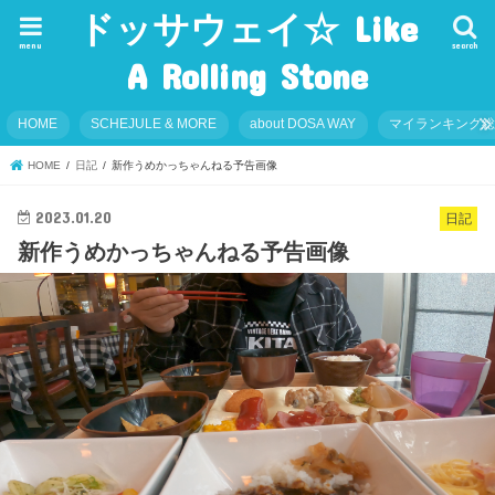
ドッサウェイ☆ Like
menu
search
A Rolling Stone
HOME
SCHEJULE & MORE
about DOSA WAY
マイランキング
HOME
日記
新作うめかっちゃんねる予告画像
2023.01.20
日記
新作うめかっちゃんねる予告画像