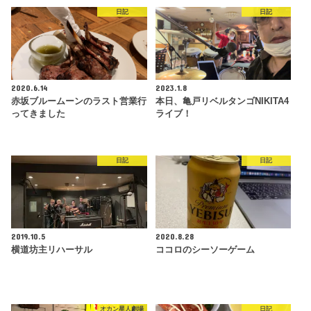
日記
日記
2020.6.14
2023.1.8
赤坂ブルームーンのラスト営業行
本日、亀戸リベルタンゴNIKITA4
ってきました
ライブ！
日記
日記
2019.10.5
2020.8.28
横道坊主リハーサル
ココロのシーソーゲーム
オカン星人劇場
日記