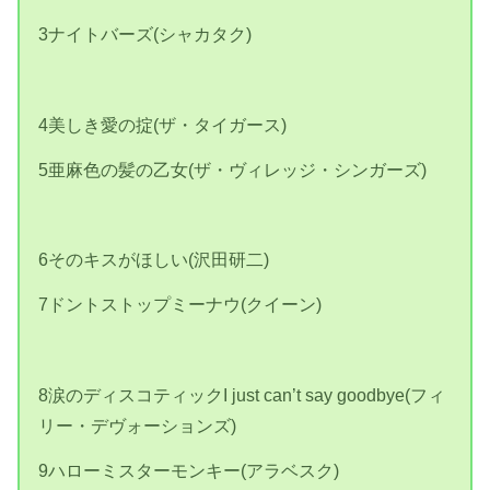
3ナイトバーズ(シャカタク)
4美しき愛の掟(ザ・タイガース)
5亜麻色の髪の乙女(ザ・ヴィレッジ・シンガーズ)
6そのキスがほしい(沢田研二)
7ドントストップミーナウ(クイーン)
8涙のディスコティックI just can’t say goodbye(フィ
リー・デヴォーションズ)
9ハローミスターモンキー(アラベスク)