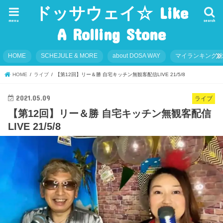
ドッサウェイ☆ Like
menu
search
A Rolling Stone
HOME
SCHEJULE & MORE
about DOSA WAY
マイランキング
HOME
ライブ
【第12回】リー＆勝 自宅キッチン無観客配信LIVE 21/5/8
2021.05.09
ライブ
【第12回】リー＆勝 自宅キッチン無観客配信
LIVE 21/5/8