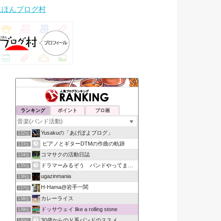
にほんブログ村
ランキング
ポイント
ブロ画
Yusakuの「あげぽよブログ」
132位
ピアノとギターDTMの作曲の軌跡
133位
コマサクの活動日誌
134位
ドラマーみるぞう バンドやってまするぅ
135位
ugazinmania
136位
H-Hama@岩手一関
137位
カレーライス
138位
ドッサウェイ like a rolling stone
139位
30歳からのＶ系バンドのススメ
140位