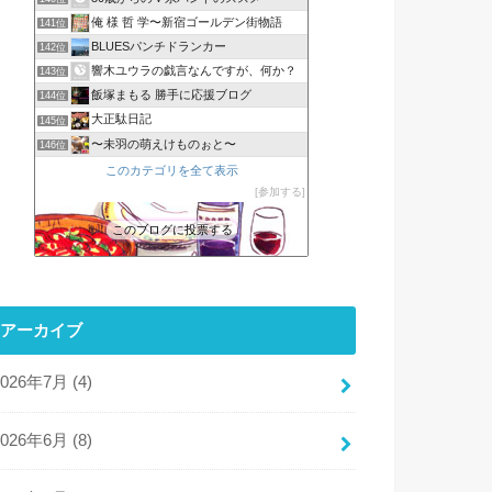
俺 様 哲 学〜新宿ゴールデン街物語
141位
BLUESパンチドランカー
142位
響木ユウラの戯言なんですが、何か？
143位
飯塚まもる 勝手に応援ブログ
144位
大正駄日記
145位
〜未羽の萌えけものぉと〜
146位
このカテゴリを全て表示
参加する
このブログに投票する
アーカイブ
2026年7月 (4)
2026年6月 (8)