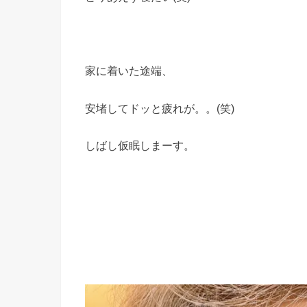
家に着いた途端、
安堵してドッと疲れが。。(笑)
しばし仮眠しまーす。