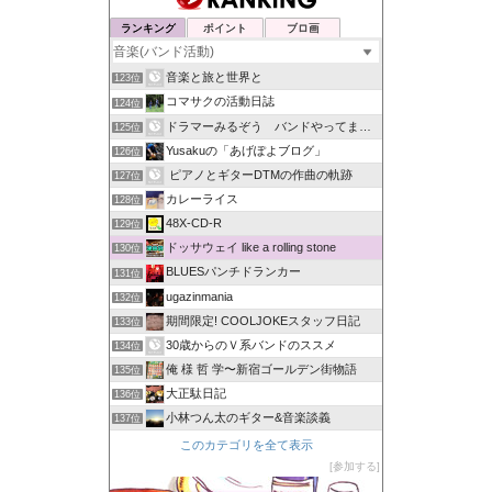
ランキング
ポイント
ブロ画
音楽と旅と世界と
123位
コマサクの活動日誌
124位
ドラマーみるぞう バンドやってまするぅ
125位
Yusakuの「あげぽよブログ」
126位
ピアノとギターDTMの作曲の軌跡
127位
カレーライス
128位
48X-CD-R
129位
ドッサウェイ like a rolling stone
130位
BLUESパンチドランカー
131位
ugazinmania
132位
期間限定! COOLJOKEスタッフ日記
133位
30歳からのＶ系バンドのススメ
134位
俺 様 哲 学〜新宿ゴールデン街物語
135位
大正駄日記
136位
小林つん太のギター&音楽談義
137位
このカテゴリを全て表示
参加する