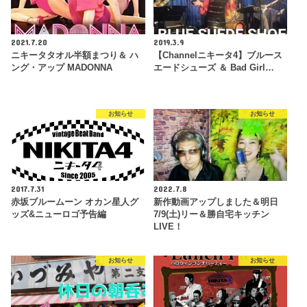
2021.7.20
2019.3.9
ニキータタオル半額まつり＆ ハ
【Channelニキータ4】ブルース
ング・アップ MADONNA
エードシューズ ＆ Bad Girl…
お知らせ
お知らせ
2017.7.31
2022.7.8
赤坂ブルームーン オカン星人グ
新作動画アップしました＆明日
ッズ&ニューロゴ予告編
7/9(土)リー＆勝自宅キッチン
LIVE！
お知らせ
お知らせ