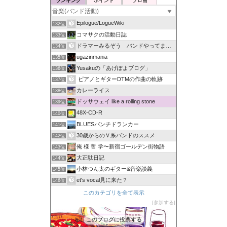
ランキング
ポイント
ブロ画
Epilogue/LogueWiki
132位
コマサクの活動日誌
133位
ドラマーみるぞう バンドやってまするぅ
134位
ugazinmania
135位
Yusakuの「あげぽよブログ」
136位
ピアノとギターDTMの作曲の軌跡
137位
カレーライス
138位
ドッサウェイ like a rolling stone
139位
48X-CD-R
140位
BLUESパンチドランカー
141位
30歳からのＶ系バンドのススメ
142位
俺 様 哲 学〜新宿ゴールデン街物語
143位
大正駄日記
144位
小林つん太のギター&音楽談義
145位
et's vocal見に来た？
146位
このカテゴリを全て表示
参加する
このブログに投票する