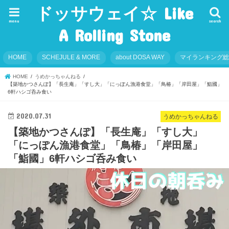
ドッサウェイ☆ Like
menu
search
A Rolling Stone
HOME
SCHEJULE & MORE
about DOSA WAY
マイランキング
HOME
うめかっちゃんねる
【築地かつさんぽ】「長生庵」「すし大」「にっぽん漁港食堂」「鳥椿」「岸田屋」「鮨國」
6軒ハシゴ呑み食い
2020.07.31
うめかっちゃんねる
【築地かつさんぽ】「長生庵」「すし大」
「にっぽん漁港食堂」「鳥椿」「岸田屋」
「鮨國」6軒ハシゴ呑み食い