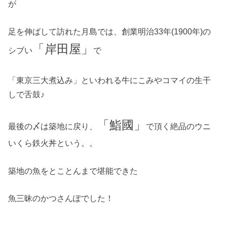
が
足を伸ばして訪れた月島では、創業明治33年(1900年)の
「岸田屋」
シブい
で
「東京三大煮込み」といわれる牛にこみやコマイの生干
しで舌鼓♪
「鮨國」
最後の〆は築地に戻り、
で頂く絶品のウニ
いくら鉄火丼という。。
築地の魚をとことんまで堪能できた
魚三昧のかつさんぽでした！