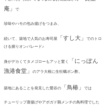
庵」
で
珍味やハモの包み揚げをつまみ、
「すし大」
続いて、築地で人気のお寿司屋
でのトロ
ける握りオンパレード♪
「にっぽん
身がデカくてタメゴローもアッと驚く
漁港食堂」
のアラ大根に生牡蠣ポン酢。
「鳥椿」
築地にあることを発見した鶯谷の
では
チューリップ唐揚げやアボガド鷄メンチの鳥料理でした