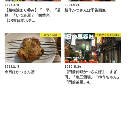
2023.3.17
2021.4.26
【船橋泊まり呑み】「一平」「若
新作かつさんぽ予告画像
林」「いづみ屋」「栄華光」
【JR東日本ホテ…
かつさんぽ
うめかっちゃんねる
2021.2.15
2020.11.26
今日はかつさんぽ
【門前仲町かつさんぽ】「すぎ
田」「魚三酒場」「ゆうちゃん」
「門前茶屋」4…