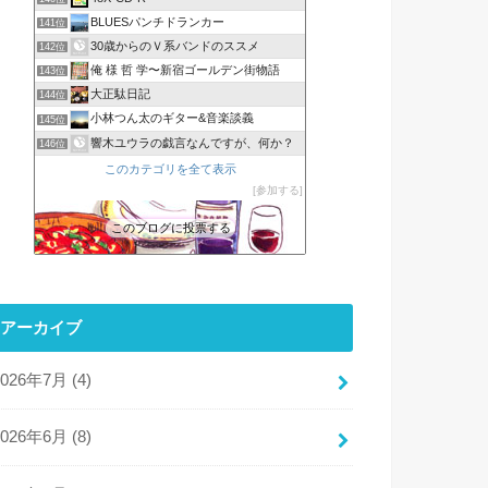
BLUESパンチドランカー
141位
30歳からのＶ系バンドのススメ
142位
俺 様 哲 学〜新宿ゴールデン街物語
143位
大正駄日記
144位
小林つん太のギター&音楽談義
145位
響木ユウラの戯言なんですが、何か？
146位
このカテゴリを全て表示
参加する
このブログに投票する
アーカイブ
2026年7月 (4)
2026年6月 (8)