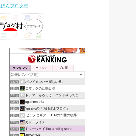
にほんブログ村
ランキング
ポイント
ブロ画
バンドメンバー探しの旅。
132位
コマサクの活動日誌
133位
ドラマーみるぞう バンドやってまするぅ
134位
ugazinmania
135位
Yusakuの「あげぽよブログ」
136位
ピアノとギターDTMの作曲の軌跡
137位
カレーライス
138位
ドッサウェイ like a rolling stone
139位
48X-CD-R
140位