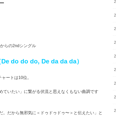
ー
からの2ndシングル
（
De do do do, De da da da）
チャートは10位。
めていたい」に繋がる伏流と思えなくもない曲調です
だ。だから無邪気に＜ドゥドゥドゥ〜＞と伝えたい」と