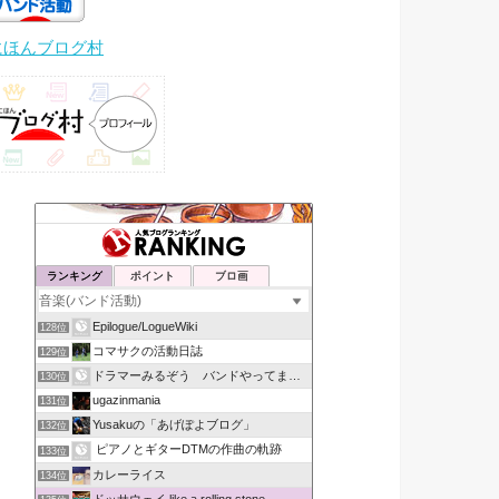
にほんブログ村
ランキング
ポイント
ブロ画
Epilogue/LogueWiki
128位
コマサクの活動日誌
129位
ドラマーみるぞう バンドやってまするぅ
130位
ugazinmania
131位
Yusakuの「あげぽよブログ」
132位
ピアノとギターDTMの作曲の軌跡
133位
カレーライス
134位
ドッサウェイ like a rolling stone