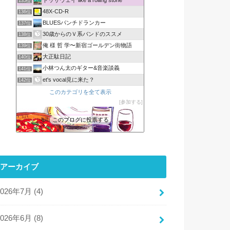
135位
48X-CD-R
136位
BLUESパンチドランカー
137位
30歳からのＶ系バンドのススメ
138位
俺 様 哲 学〜新宿ゴールデン街物語
139位
大正駄日記
140位
小林つん太のギター&音楽談義
141位
et's vocal見に来た？
142位
このカテゴリを全て表示
参加する
このブログに投票する
アーカイブ
2026年7月 (4)
2026年6月 (8)