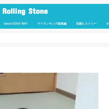
lling Stone
about DOSA WAY
マイランキング総集編
回顧ヒストリー