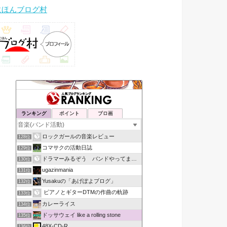
にほんブログ村
ランキング
ポイント
ブロ画
ロックガールの音楽レビュー
128位
コマサクの活動日誌
129位
ドラマーみるぞう バンドやってまするぅ
130位
ugazinmania
131位
Yusakuの「あげぽよブログ」
132位
ピアノとギターDTMの作曲の軌跡
133位
カレーライス
134位
ドッサウェイ like a rolling stone
135位
48X-CD-R
136位