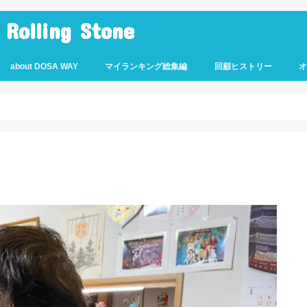
lling Stone
about DOSA WAY
マイランキング総集編
回顧ヒストリー