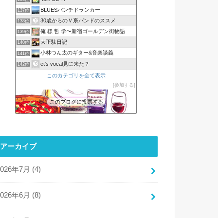
BLUESパンチドランカー
137位
30歳からのＶ系バンドのススメ
138位
俺 様 哲 学〜新宿ゴールデン街物語
139位
大正駄日記
140位
小林つん太のギター&音楽談義
141位
et's vocal見に来た？
142位
このカテゴリを全て表示
参加する
このブログに投票する
アーカイブ
2026年7月 (4)
2026年6月 (8)