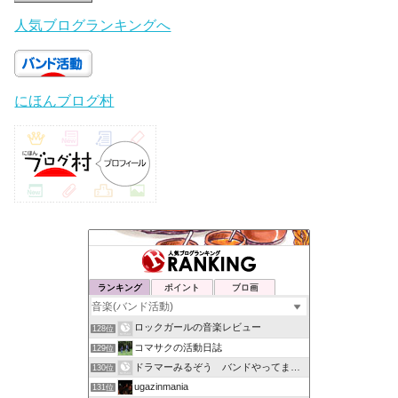
人気ブログランキングへ
にほんブログ村
ランキング
ポイント
ブロ画
ロックガールの音楽レビュー
128位
コマサクの活動日誌
129位
ドラマーみるぞう バンドやってまするぅ
130位
ugazinmania
131位