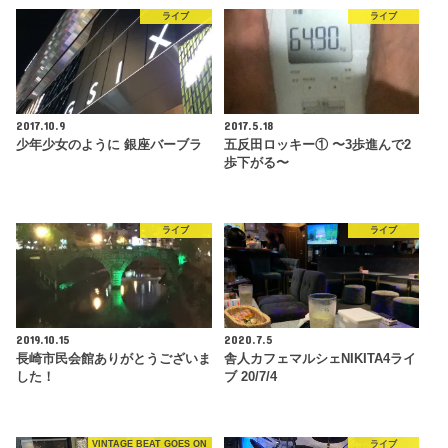
ライブ
ライブ
2017.10.9
2017.5.18
少年少女のように 銀座バーブラ
五反田ロッキー① 〜3歩進んで2
歩下がる〜
ライブ
ライブ
2019.10.15
2020.7.5
長崎市民会館ありがとうございま
舎人カフェマルシェNIKITA4ライ
した！
ブ 20/7/4
VINTAGE BEAT GOES ON
ライブ