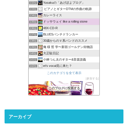
Yusakuの「あげぽよブログ」
132位
ピアノとギターDTMの作曲の軌跡
133位
カレーライス
134位
ドッサウェイ like a rolling stone
135位
48X-CD-R
136位
BLUESパンチドランカー
137位
30歳からのＶ系バンドのススメ
138位
俺 様 哲 学〜新宿ゴールデン街物語
139位
大正駄日記
140位
小林つん太のギター&音楽談義
141位
et's vocal見に来た？
142位
このカテゴリを全て表示
参加する
このブログに投票する
アーカイブ