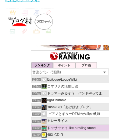
ランキング
ポイント
ブロ画
Epilogue/LogueWiki
132位
コマサクの活動日誌
133位
ドラマーみるぞう バンドやってまするぅ
134位
ugazinmania
135位
Yusakuの「あげぽよブログ」
136位
ピアノとギターDTMの作曲の軌跡
137位
カレーライス
138位
ドッサウェイ like a rolling stone
139位
48X-CD-R
140位