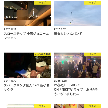
ライブ
ライブ
2017.11.10
2017.8.17
スローステップ 小岩ジョニーエ
藤タカシさんバンド
ンジェル
オカン星人劇場
ライブ
2017.12.13
2026.5.29
スパークリング星人 12/9 新小岩
昨夜の川口SHOCK
サクラ
ON「NIKITA4ライブ」ありがと
うございました…
ライブ
ライブ