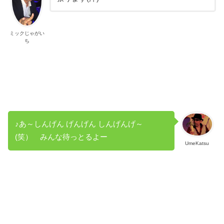
ミックじゃがい
ち
♪あ～しんげん げんげん しんげんげ～
(笑） みんな待っとるよー
UmeKatsu