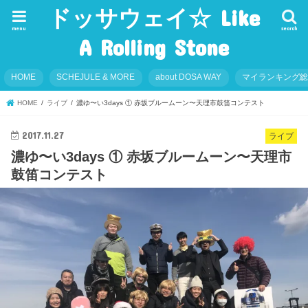
ドッサウェイ☆ Like
menu
search
A Rolling Stone
HOME
SCHEJULE & MORE
about DOSA WAY
マイランキング
HOME
ライブ
濃ゆ〜い3days ① 赤坂ブルームーン〜天理市鼓笛コンテスト
2017.11.27
ライブ
濃ゆ〜い3days ① 赤坂ブルームーン〜天理市
鼓笛コンテスト