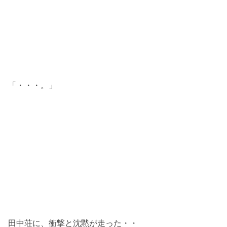
「・・・。」
田中荘に、衝撃と沈黙が走った・・