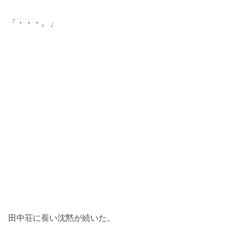
「・・・。」
田中荘に長い沈黙が続いた。