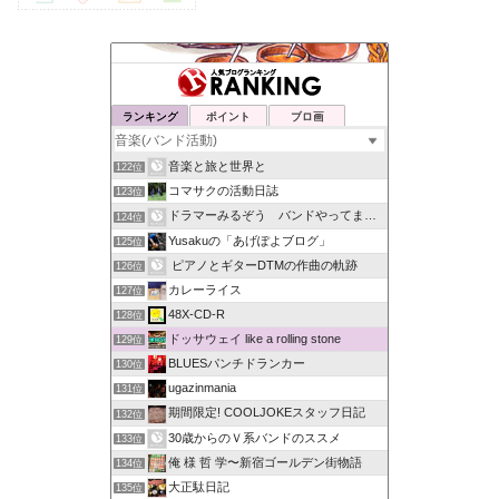
ランキング
ポイント
ブロ画
音楽と旅と世界と
122位
コマサクの活動日誌
123位
ドラマーみるぞう バンドやってまするぅ
124位
Yusakuの「あげぽよブログ」
125位
ピアノとギターDTMの作曲の軌跡
126位
カレーライス
127位
48X-CD-R
128位
ドッサウェイ like a rolling stone
129位
BLUESパンチドランカー
130位
ugazinmania
131位
期間限定! COOLJOKEスタッフ日記
132位
30歳からのＶ系バンドのススメ
133位
俺 様 哲 学〜新宿ゴールデン街物語
134位
大正駄日記
135位