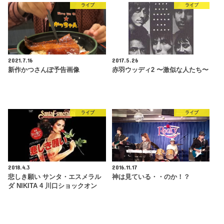
ライブ
ライブ
2021.7.16
2017.5.26
新作かつさんぽ予告画像
赤羽ウッディ2 〜激似な人たち〜
ライブ
ライブ
2018.4.3
2016.11.17
悲しき願い サンタ・エスメラル
神は見ている・・のか！？
ダ NIKITA 4 川口ショックオン