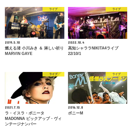
ライブ
ライブ
2019.5.10
2022.10.4
燃える渚 小川みき ＆ 淋しい祈り
高知シャララNIKITA4ライブ
MARVIN GAYE
22/10/1
ライブ
ライブ
2021.7.15
2016.12.8
ラ・イスラ・ボニータ
ボニーM
MADONNA ピックアップ・ヴィ
ンテージナンバー