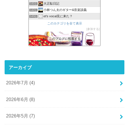
大正駄日記
141位
小林つん太のギター&音楽談義
142位
et's vocal見に来た？
143位
このカテゴリを全て表示
参加する
このブログに投票する
アーカイブ
2026年7月 (4)
2026年6月 (8)
2026年5月 (7)