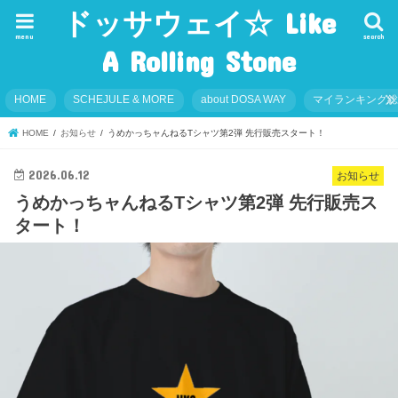
ドッサウェイ☆ Like
menu
search
A Rolling Stone
HOME
SCHEJULE & MORE
about DOSA WAY
マイランキング
HOME
お知らせ
うめかっちャんねるTシャツ第2弾 先行販売スタート！
2026.06.12
お知らせ
うめかっちャんねるTシャツ第2弾 先行販売ス
タート！