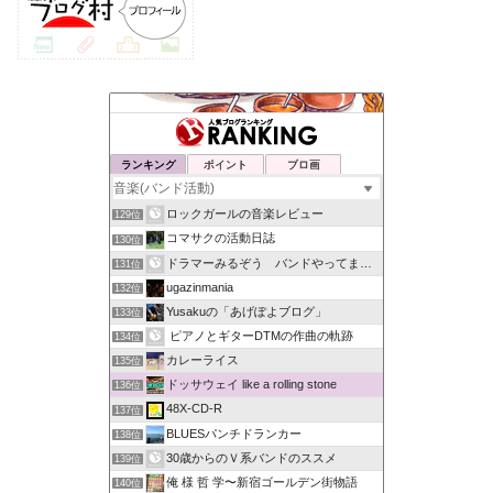
ランキング
ポイント
ブロ画
ロックガールの音楽レビュー
129位
コマサクの活動日誌
130位
ドラマーみるぞう バンドやってまするぅ
131位
ugazinmania
132位
Yusakuの「あげぽよブログ」
133位
ピアノとギターDTMの作曲の軌跡
134位
カレーライス
135位
ドッサウェイ like a rolling stone
136位
48X-CD-R
137位
BLUESパンチドランカー
138位
30歳からのＶ系バンドのススメ
139位
俺 様 哲 学〜新宿ゴールデン街物語
140位