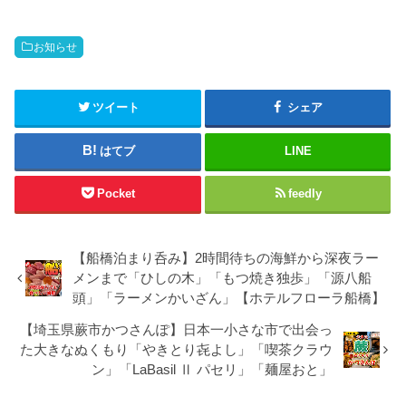
お知らせ
ツイート
シェア
はてブ
LINE
Pocket
feedly
【船橋泊まり呑み】2時間待ちの海鮮から深夜ラー
メンまで「ひしの木」「もつ焼き独歩」「源八船
頭」「ラーメンかいざん」【ホテルフローラ船橋】
【埼玉県蕨市かつさんぽ】日本一小さな市で出会っ
た大きなぬくもり「やきとり㐂よし」「喫茶クラウ
ン」「LaBasil Ⅱ パセリ」「麺屋おと」