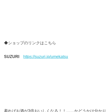
◆ショップのリンクはこちら
SUZURI
https://suzuri.jp/umekatsu
着ればお酒が3倍おいしくなる！！……かどうかは分かり