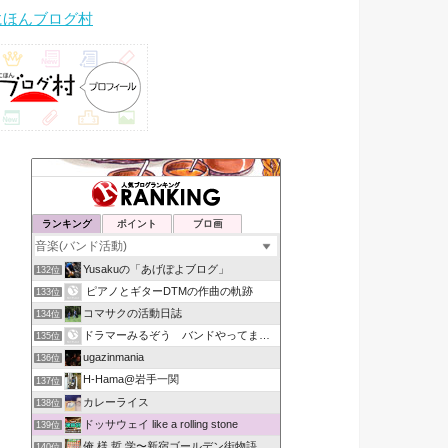
にほんブログ村
ランキング
ポイント
ブロ画
Yusakuの「あげぽよブログ」
132位
ピアノとギターDTMの作曲の軌跡
133位
コマサクの活動日誌
134位
ドラマーみるぞう バンドやってまするぅ
135位
ugazinmania
136位
H-Hama@岩手一関
137位
カレーライス
138位
ドッサウェイ like a rolling stone
139位
俺 様 哲 学〜新宿ゴールデン街物語
140位