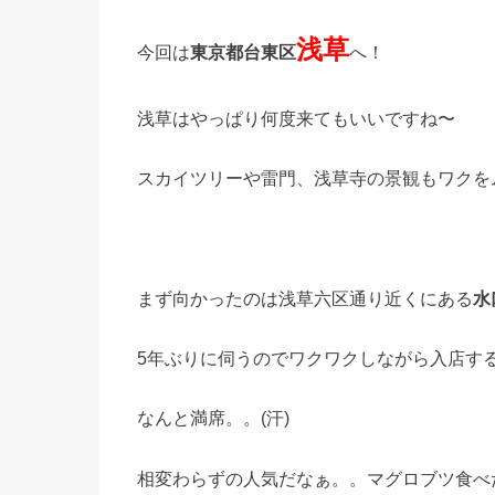
浅草
今回は
東京都台東区
へ！
浅草はやっぱり何度来てもいいですね〜
スカイツリーや雷門、浅草寺の景観もワクを
まず向かったのは浅草六区通り近くにある
水
5年ぶりに伺うのでワクワクしながら入店す
なんと満席。。(汗)
相変わらずの人気だなぁ。。マグロブツ食べ