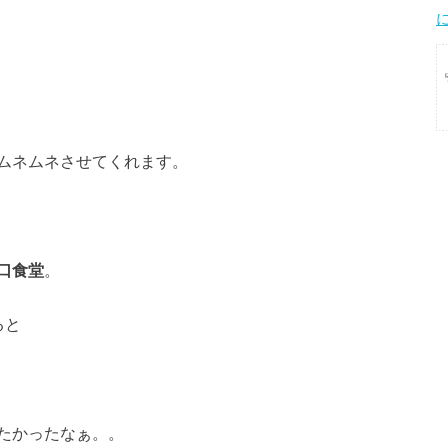
ムネムネさせてくれます。
口食堂
。
ると
たかったなぁ。。