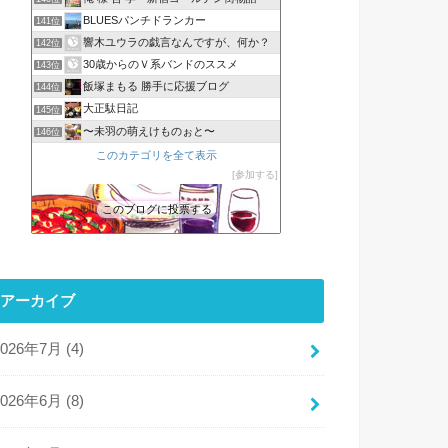
BLUESパンチドランカー
141位
響木ユウラの戯言なんですが、何か？
142位
30歳からのＶ系バンドのススメ
143位
飯塚まもる 勝手に応援ブログ
144位
大正駄日記
145位
〜未羽の萌えけものぉと〜
146位
このカテゴリを全て表示
参加する
このブログに投票する
アーカイブ
2026年7月 (4)
2026年6月 (8)