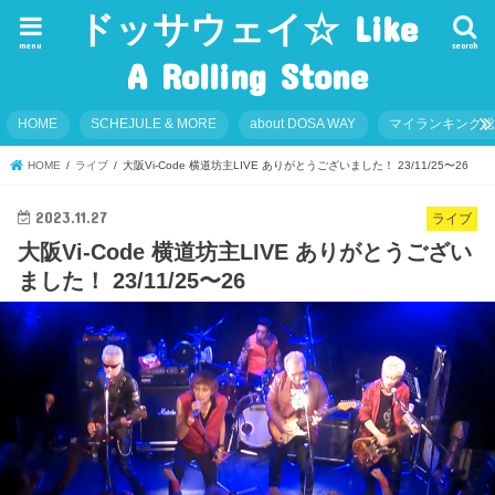
ドッサウェイ☆ Like
menu
search
A Rolling Stone
HOME
SCHEJULE & MORE
about DOSA WAY
マイランキング
HOME
ライブ
大阪Vi-Code 横道坊主LIVE ありがとうございました！ 23/11/25〜26
2023.11.27
ライブ
大阪Vi-Code 横道坊主LIVE ありがとうござい
ました！ 23/11/25〜26