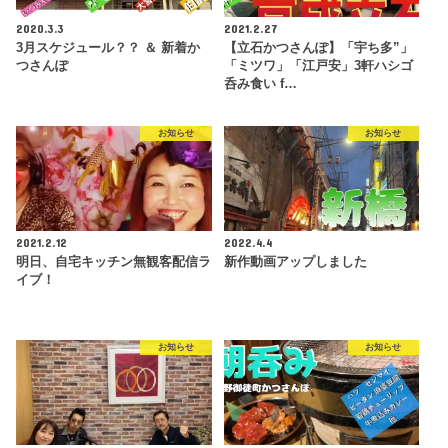
2020.3.3
2021.2.27
3月スケジュール？？ ＆ 新着か
【立石かつさんぽ】「宇ち多”」
つさんぽ
「ミツワ」「江戸安」3軒ハシゴ
呑み食い f…
お知らせ
お知らせ
2021.2.12
2022.4.4
明日、自宅キッチン無観客配信ラ
新作動画アップしました
イブ！
お知らせ
お知らせ