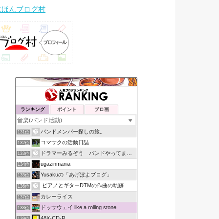
にほんブログ村
ランキング
ポイント
ブロ画
バンドメンバー探しの旅。
131位
コマサクの活動日誌
132位
ドラマーみるぞう バンドやってまするぅ
133位
ugazinmania
134位
Yusakuの「あげぽよブログ」
135位
ピアノとギターDTMの作曲の軌跡
136位
カレーライス
137位
ドッサウェイ like a rolling stone
138位
48X-CD-R
139位