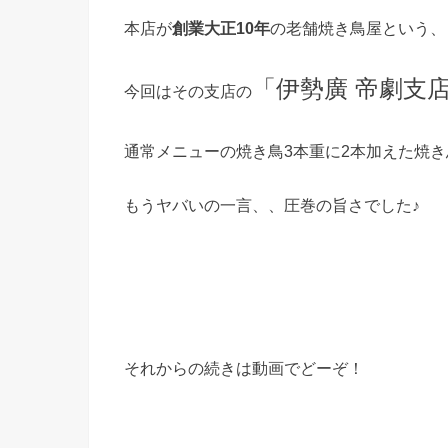
本店が
創業大正10年
の老舗焼き鳥屋という、
「伊勢廣 帝劇支
今回はその支店の
通常メニューの焼き鳥3本重に2本加えた焼き
もうヤバいの一言、、圧巻の旨さでした♪
それからの続きは動画でどーぞ！