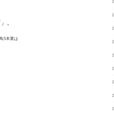
店」。
鳥5本重は