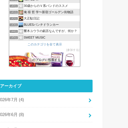
30歳からのＶ系バンドのススメ
140位
俺 様 哲 学〜新宿ゴールデン街物語
141位
大正駄日記
142位
BLUESパンチドランカー
143位
響木ユウラの戯言なんですが、何か？
144位
SWEET MUSIC
145位
このカテゴリを全て表示
参加する
このブログに投票する
アーカイブ
2026年7月 (4)
2026年6月 (8)