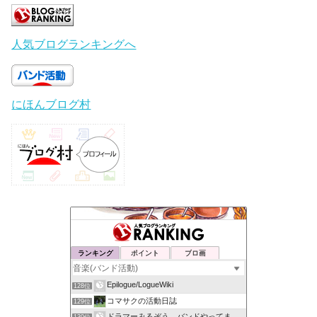
人気ブログランキングへ
にほんブログ村
ランキング
ポイント
ブロ画
Epilogue/LogueWiki
128位
コマサクの活動日誌
129位
ドラマーみるぞう バンドやってまするぅ
130位