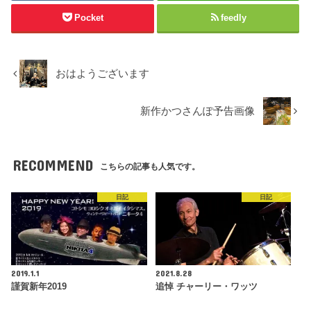
Pocket
feedly
おはようございます
新作かつさんぽ予告画像
RECOMMEND
こちらの記事も人気です。
日記
日記
2019.1.1
2021.8.28
謹賀新年2019
追悼 チャーリー・ワッツ