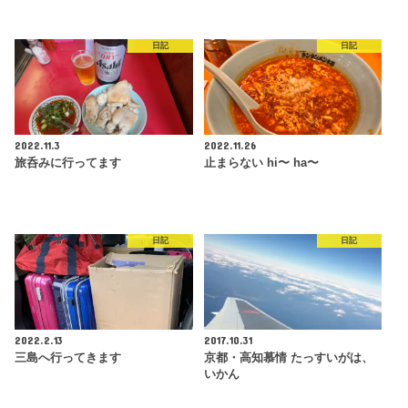
日記
日記
2022.11.3
2022.11.26
旅呑みに行ってます
止まらない hi〜 ha〜
日記
日記
2022.2.13
2017.10.31
三島へ行ってきます
京都・高知慕情 たっすいがは、
いかん