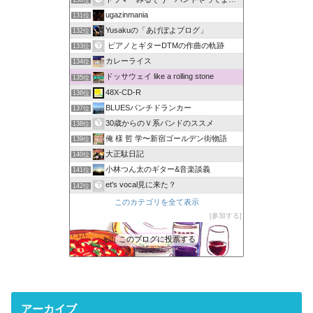
ugazinmania
131位
Yusakuの「あげぽよブログ」
132位
ピアノとギターDTMの作曲の軌跡
133位
カレーライス
134位
ドッサウェイ like a rolling stone
135位
48X-CD-R
136位
BLUESパンチドランカー
137位
30歳からのＶ系バンドのススメ
138位
俺 様 哲 学〜新宿ゴールデン街物語
139位
大正駄日記
140位
小林つん太のギター&音楽談義
141位
et's vocal見に来た？
142位
このカテゴリを全て表示
参加する
このブログに投票する
アーカイブ