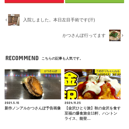
入院しました。本日左目手術です(汗)
かつさんぽ行ってます
RECOMMEND
こちらの記事も人気です。
かつさんぽ
うめかっちゃんねる
2021.5.15
2024.11.25
新作ノンアルかつさんぽ予告画像
【金沢ひとり旅】秋の金沢を食す
至福の爆食旅全11軒、ハントン
ライス、能登…