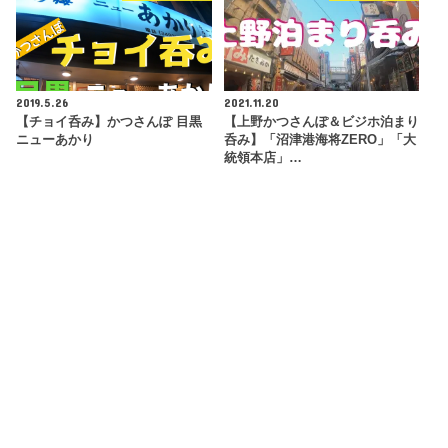
2019.5.26
2021.11.20
【チョイ呑み】かつさんぽ 目黒
【上野かつさんぽ＆ビジホ泊まり
ニューあかり
呑み】「沼津港海将ZERO」「大
統領本店」…