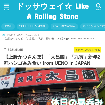
ドッサウェイ☆ Like
menu
search
A Rolling Stone
HOME
SCHEJULE & MORE
about DOSA WAY
マイランキング
HOME
うめかっちゃんねる
【上野かつさんぽ】「太昌園」「九寅」新年2軒ハシゴ呑み食い from UENO in JAPAN
2021.01.05
うめかっちゃんねる
【上野かつさんぽ】「太昌園」「九寅」新年2
軒ハシゴ呑み食い from UENO in JAPAN