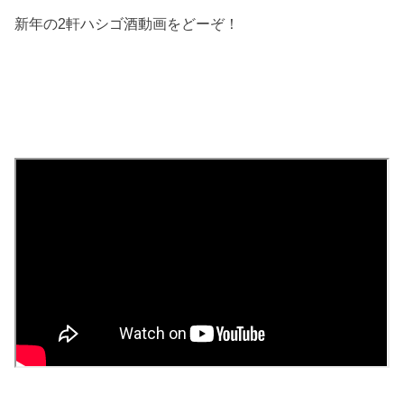
新年の2軒ハシゴ酒動画をどーぞ！