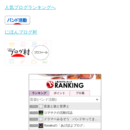
人気ブログランキングへ
にほんブログ村
ランキング
ポイント
ブロ画
音楽と旅と世界と
120位
コマサクの活動日誌
121位
ドラマーみるぞう バンドやってまするぅ
122位
Yusakuの「あげぽよブログ」
123位