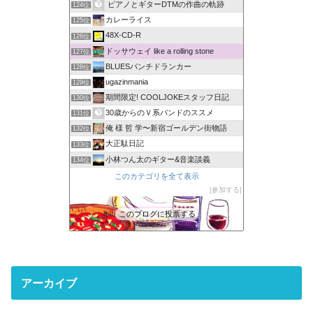
ピアノとギターDTMの作曲の軌跡
124位
カレーライス
125位
48X-CD-R
126位
ドッサウェイ like a rolling stone
127位
BLUESパンチドランカー
128位
ugazinmania
129位
期間限定! COOLJOKEスタッフ日記
130位
30歳からのＶ系バンドのススメ
131位
俺 様 哲 学〜新宿ゴールデン街物語
132位
大正駄日記
133位
小林つん太のギター&音楽談義
134位
このカテゴリを全て表示
参加する
このブログに投票する
アーカイブ