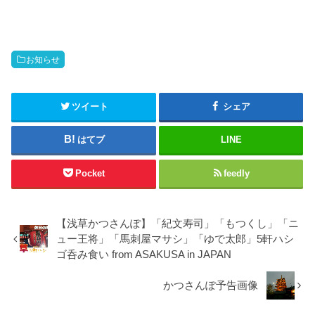
お知らせ
ツイート
シェア
はてブ
LINE
Pocket
feedly
【浅草かつさんぽ】「紀文寿司」「もつくし」「ニ
ュー王将」「馬刺屋マサシ」「ゆで太郎」5軒ハシ
ゴ呑み食い from ASAKUSA in JAPAN
かつさんぽ予告画像