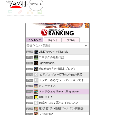
ランキング
ポイント
ブロ画
LINDYの今すぐKiss Me
131位
コマサクの活動日誌
132位
ugazinmania
133位
Yusakuの「あげぽよブログ」
134位
ピアノとギターDTMの作曲の軌跡
135位
ドラマーみるぞう バンドやってまするぅ
136位
カレーライス
137位
ドッサウェイ like a rolling stone
138位
48X-CD-R
139位
30歳からのＶ系バンドのススメ
140位
俺 様 哲 学〜新宿ゴールデン街物語
141位
大正駄日記
142位