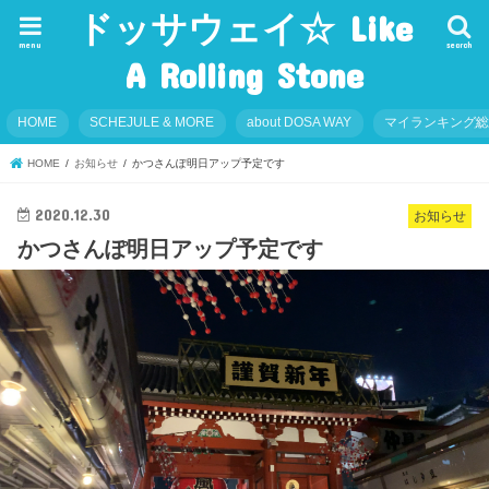
ドッサウェイ☆ Like
menu
search
A Rolling Stone
HOME
SCHEJULE & MORE
about DOSA WAY
マイランキング
HOME
お知らせ
かつさんぽ明日アップ予定です
2020.12.30
お知らせ
かつさんぽ明日アップ予定です