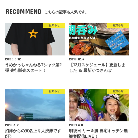
RECOMMEND
こちらの記事も人気です。
お知らせ
お知らせ
2026.6.12
2019.12.4
うめかっちャんねるTシャツ第2
【12月スケジュール】更新しま
弾 先行販売スタート！
した ＆ 最新かつさんぽ
お知らせ
お知らせ
2019.3.2
2021.4.8
沼津からの東名上り大渋滞です
明後日 リー＆勝 自宅キッチン無
(汗)
観客配信LIVE！